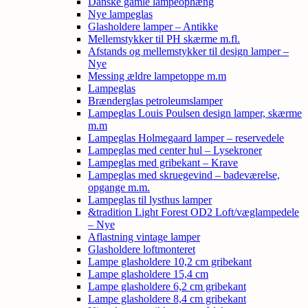
Danske gamle lampeophæng
Nye lampeglas
Glasholdere lamper – Antikke
Mellemstykker til PH skærme m.fl.
Afstands og mellemstykker til design lamper –
Nye
Messing ældre lampetoppe m.m
Lampeglas
Brænderglas petroleumslamper
Lampeglas Louis Poulsen design lamper, skærme
m.m
Lampeglas Holmegaard lamper – reservedele
Lampeglas med center hul – Lysekroner
Lampeglas med gribekant – Krave
Lampeglas med skruegevind – badeværelse,
opgange m.m.
Lampeglas til lysthus lamper
&tradition Light Forest OD2 Loft/væglampedele
– Nye
Aflastning vintage lamper
Glasholdere loftmonteret
Lampe glasholdere 10,2 cm gribekant
Lampe glasholdere 15,4 cm
Lampe glasholdere 6,2 cm gribekant
Lampe glasholdere 8,4 cm gribekant