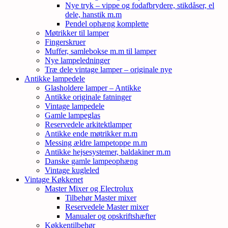
Nye tryk – vippe og fodafbrydere, stikdåser, el
dele, hanstik m.m
Pendel ophæng komplette
Møtrikker til lamper
Fingerskruer
Muffer, samlebokse m.m til lamper
Nye lampeledninger
Træ dele vintage lamper – originale nye
Antikke lampedele
Glasholdere lamper – Antikke
Antikke originale fatninger
Vintage lampedele
Gamle lampeglas
Reservedele arkitektlamper
Antikke ende møtrikker m.m
Messing ældre lampetoppe m.m
Antikke hejsesystemer, baldakiner m.m
Danske gamle lampeophæng
Vintage kugleled
Vintage Køkkenet
Master Mixer og Electrolux
Tilbehør Master mixer
Reservedele Master mixer
Manualer og opskriftshæfter
Køkkentilbehør