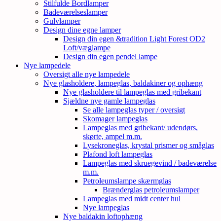
Stilfulde Bordlamper
Badeværelseslamper
Gulvlamper
Design dine egne lamper
Design din egen &tradition Light Forest OD2
Loft/væglampe
Design din egen pendel lampe
Nye lampedele
Oversigt alle nye lampedele
Nye glasholdere, lampeglas, baldakiner og ophæng
Nye glasholdere til lampeglas med gribekant
Sjældne nye gamle lampeglas
Se alle lampeglas typer / oversigt
Skomager lampeglas
Lampeglas med gribekant/ udendørs,
skørte, ampel m.m.
Lysekroneglas, krystal prismer og småglas
Plafond loft lampeglas
Lampeglas med skruegevind / badeværelse
m.m.
Petroleumslampe skærmglas
Brænderglas petroleumslamper
Lampeglas med midt center hul
Nye lampeglas
Nye baldakin loftophæng