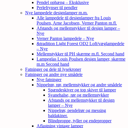
Pendel ophæng – Eksklusive
Perlefrynser til pendler
Nye lampedele designlamper m.m.
Alle lampedele til designlamper fra Louis
Poulsen, Arne Jacobsen, Verner Panton m.fl.
Afstands og mellemstykker til design lamper –
Nye
Verner Panton lampedele – Nye
&tradition Light Forest OD2 Loft/væglampedele
– Nye
Mellemstykker til PH skærme m.fl. Second hand
Lampeglas Louis Poulsen design lamper, skærme
m.m Second hand
Fatninger og dele til lysekroner
Fatninger og andre nye smådele
Nye fatninger
Nippelrør, rør, mellemstykker og andre smådele
Spændeskiver og top skiver til lamper
Svanehalse, rør og mellemstykker
Afstands og mellemstykker til design
lamper – Nye
Nippelrør, pendelrør og messing
baldakiner.
Blindproppe, tyller og endepropper
Aflastning vintage lamper