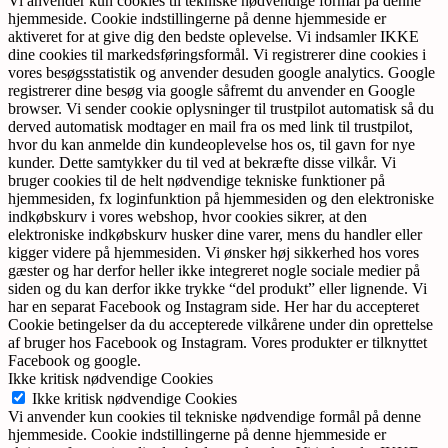
Vi anvender kun cookies til tekniske nødvendige formål på denne
hjemmeside. Cookie indstillingerne på denne hjemmeside er
aktiveret for at give dig den bedste oplevelse. Vi indsamler IKKE
dine cookies til markedsføringsformål. Vi registrerer dine cookies i
vores besøgsstatistik og anvender desuden google analytics. Google
registrerer dine besøg via google såfremt du anvender en Google
browser. Vi sender cookie oplysninger til trustpilot automatisk så du
derved automatisk modtager en mail fra os med link til trustpilot,
hvor du kan anmelde din kundeoplevelse hos os, til gavn for nye
kunder. Dette samtykker du til ved at bekræfte disse vilkår. Vi
bruger cookies til de helt nødvendige tekniske funktioner på
hjemmesiden, fx loginfunktion på hjemmesiden og den elektroniske
indkøbskurv i vores webshop, hvor cookies sikrer, at den
elektroniske indkøbskurv husker dine varer, mens du handler eller
kigger videre på hjemmesiden. Vi ønsker høj sikkerhed hos vores
gæster og har derfor heller ikke integreret nogle sociale medier på
siden og du kan derfor ikke trykke “del produkt” eller lignende. Vi
har en separat Facebook og Instagram side. Her har du accepteret
Cookie betingelser da du accepterede vilkårene under din oprettelse
af bruger hos Facebook og Instagram. Vores produkter er tilknyttet
Facebook og google.
Ikke kritisk nødvendige Cookies
Ikke kritisk nødvendige Cookies
Vi anvender kun cookies til tekniske nødvendige formål på denne
hjemmeside. Cookie indstillingerne på denne hjemmeside er