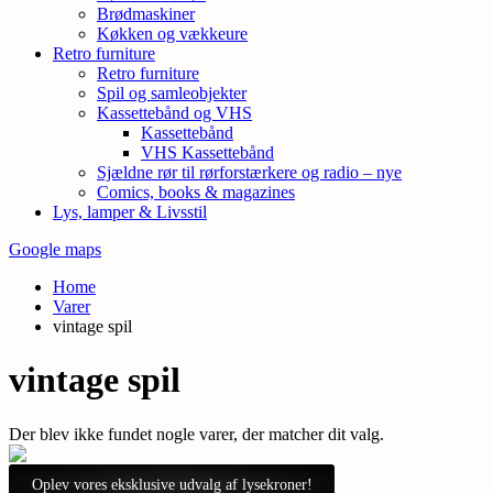
Brødmaskiner
Køkken og vækkeure
Retro furniture
Retro furniture
Spil og samleobjekter
Kassettebånd og VHS
Kassettebånd
VHS Kassettebånd
Sjældne rør til rørforstærkere og radio – nye
Comics, books & magazines
Lys, lamper & Livsstil
Google maps
Home
Varer
vintage spil
vintage spil
Der blev ikke fundet nogle varer, der matcher dit valg.
Oplev vores eksklusive udvalg af lysekroner!