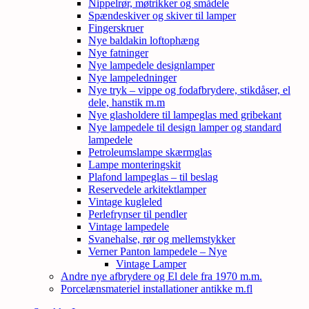
Nippelrør, møtrikker og smådele
Spændeskiver og skiver til lamper
Fingerskruer
Nye baldakin loftophæng
Nye fatninger
Nye lampedele designlamper
Nye lampeledninger
Nye tryk – vippe og fodafbrydere, stikdåser, el
dele, hanstik m.m
Nye glasholdere til lampeglas med gribekant
Nye lampedele til design lamper og standard
lampedele
Petroleumslampe skærmglas
Lampe monteringskit
Plafond lampeglas – til beslag
Reservedele arkitektlamper
Vintage kugleled
Perlefrynser til pendler
Vintage lampedele
Svanehalse, rør og mellemstykker
Verner Panton lampedele – Nye
Vintage Lamper
Andre nye afbrydere og El dele fra 1970 m.m.
Porcelænsmateriel installationer antikke m.fl