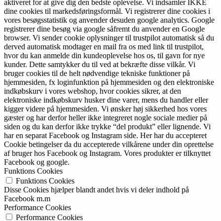
aktiveret for at give dig den bedste oplevelse. Vi indsamler IKKE
dine cookies til markedsføringsformål. Vi registrerer dine cookies i
vores besøgsstatistik og anvender desuden google analytics. Google
registrerer dine besøg via google såfremt du anvender en Google
browser. Vi sender cookie oplysninger til trustpilot automatisk så du
derved automatisk modtager en mail fra os med link til trustpilot,
hvor du kan anmelde din kundeoplevelse hos os, til gavn for nye
kunder. Dette samtykker du til ved at bekræfte disse vilkår. Vi
bruger cookies til de helt nødvendige tekniske funktioner på
hjemmesiden, fx loginfunktion på hjemmesiden og den elektroniske
indkøbskurv i vores webshop, hvor cookies sikrer, at den
elektroniske indkøbskurv husker dine varer, mens du handler eller
kigger videre på hjemmesiden. Vi ønsker høj sikkerhed hos vores
gæster og har derfor heller ikke integreret nogle sociale medier på
siden og du kan derfor ikke trykke “del produkt” eller lignende. Vi
har en separat Facebook og Instagram side. Her har du accepteret
Cookie betingelser da du accepterede vilkårene under din oprettelse
af bruger hos Facebook og Instagram. Vores produkter er tilknyttet
Facebook og google.
Funktions Cookies
Funktions Cookies
Disse Cookies hjælper blandt andet hvis vi deler indhold på
Facebook m.m
Performance Cookies
Performance Cookies