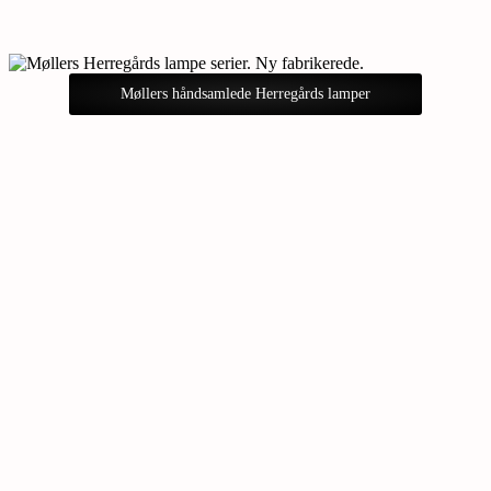
Møllers håndsamlede Herregårds lamper