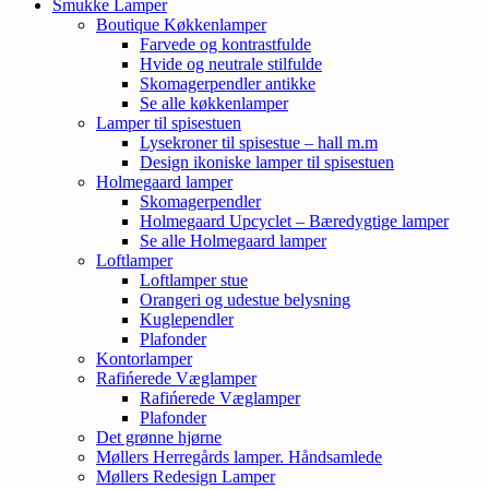
Smukke Lamper
Boutique Køkkenlamper
Farvede og kontrastfulde
Hvide og neutrale stilfulde
Skomagerpendler antikke
Se alle køkkenlamper
Lamper til spisestuen
Lysekroner til spisestue – hall m.m
Design ikoniske lamper til spisestuen
Holmegaard lamper
Skomagerpendler
Holmegaard Upcyclet – Bæredygtige lamper
Se alle Holmegaard lamper
Loftlamper
Loftlamper stue
Orangeri og udestue belysning
Kuglependler
Plafonder
Kontorlamper
Rafińerede Væglamper
Rafińerede Væglamper
Plafonder
Det grønne hjørne
Møllers Herregårds lamper. Håndsamlede
Møllers Redesign Lamper