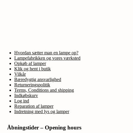
Hvordan sætter man en lampe op?
Lampefabrikken og vores værksted
Opkøb af lamper
Klik og hent i butik
Vilkår
Bæredygtig ansvarlighed
Returneringspolitik
Terms, Conditions and shipping
Indkøbskurv
Log ind
Reparation af lamper
Indretning med lys og lamper
Åbningstider – Opening hours