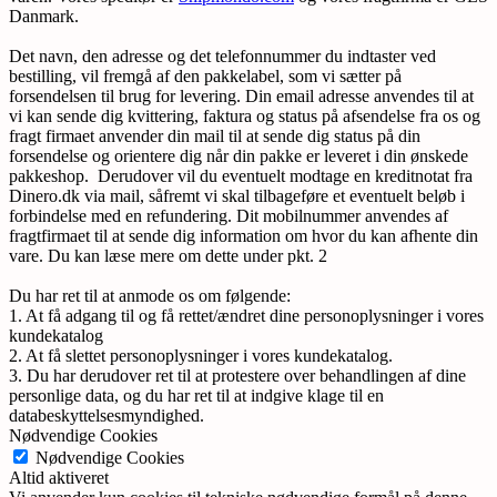
Danmark.
Det navn, den adresse og det telefonnummer du indtaster ved
bestilling, vil fremgå af den pakkelabel, som vi sætter på
forsendelsen til brug for levering. Din email adresse anvendes til at
vi kan sende dig kvittering, faktura og status på afsendelse fra os og
fragt firmaet anvender din mail til at sende dig status på din
forsendelse og orientere dig når din pakke er leveret i din ønskede
pakkeshop. Derudover vil du eventuelt modtage en kreditnotat fra
Dinero.dk via mail, såfremt vi skal tilbageføre et eventuelt beløb i
forbindelse med en refundering. Dit mobilnummer anvendes af
fragtfirmaet til at sende dig information om hvor du kan afhente din
vare. Du kan læse mere om dette under pkt. 2
Du har ret til at anmode os om følgende:
1. At få adgang til og få rettet/ændret dine personoplysninger i vores
kundekatalog
2. At få slettet personoplysninger i vores kundekatalog.
3. Du har derudover ret til at protestere over behandlingen af dine
personlige data, og du har ret til at indgive klage til en
databeskyttelsesmyndighed.
Nødvendige Cookies
Nødvendige Cookies
Altid aktiveret