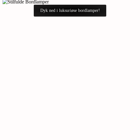
Dyk ned i luksuriøse bordlamper!