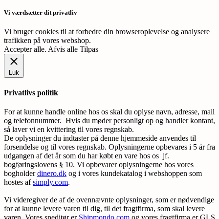
Vi værdsætter dit privatliv
Vi bruger cookies til at forbedre din browseroplevelse og analysere
trafikken på vores webshop.
Accepter alle
.
Afvis alle
Tilpas
Luk
Privatlivs politik
For at kunne handle online hos os skal du oplyse navn, adresse, mail
og telefonnummer. Hvis du møder personligt op og handler kontant,
så laver vi en kvittering til vores regnskab.
De oplysninger du indtaster på denne hjemmeside anvendes til
forsendelse og til vores regnskab. Oplysningerne opbevares i 5 år fra
udgangen af det år som du har købt en vare hos os jf.
bogføringslovens § 10. Vi opbevarer oplysningerne hos vores
bogholder
dinero.dk
og i vores kundekatalog i webshoppen som
hostes af
simply.com
.
Vi videregiver de af de ovennævnte oplysninger, som er nødvendige
for at kunne levere varen til dig, til det fragtfirma, som skal levere
varen. Vores speditør er
Shipmondo.com
og vores fragtfirma er GLS