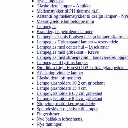
Nye lampeglas
Glasholdere lamper – Antikke
Mellemstykker til PH skærme m.fl.
Afstands og mellemstykker til design lamper – Ny
Messing ældre lampetoppe m.m
Lampeglas
Brænderglas petroleumslamper
Lampeglas Louis Poulsen design lamper, skærme
Lampeglas Holmegaard lamper – reservedele
Lampeglas med center hul – Lysekroner
Lampeglas med gribekant – Krave
Lampeglas med skruegevind – badeværelse, opga
Lampeglas til lysthus lamper
&tradition Light Forest OD2 Loft/væglampedele 
Aflastning vintage lamper
Glasholdere loftmonteret
Lampe glasholdere 10,2 cm gribekant
Lampe glasholdere 15,4 cm
Lampe glasholdere 6,2 cm gribekant
Lampe glasholdere 8,4 cm gribekant
Nippelrør, møtrikker og smådele
Spændeskiver og skiver til lamper
Fingerskruer
Nye baldakin loftophæng
Nye fatninger