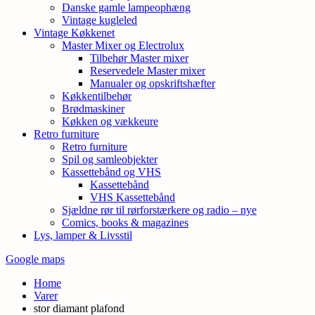
Danske gamle lampeophæng
Vintage kugleled
Vintage Køkkenet
Master Mixer og Electrolux
Tilbehør Master mixer
Reservedele Master mixer
Manualer og opskriftshæfter
Køkkentilbehør
Brødmaskiner
Køkken og vækkeure
Retro furniture
Retro furniture
Spil og samleobjekter
Kassettebånd og VHS
Kassettebånd
VHS Kassettebånd
Sjældne rør til rørforstærkere og radio – nye
Comics, books & magazines
Lys, lamper & Livsstil
Google maps
Home
Varer
stor diamant plafond