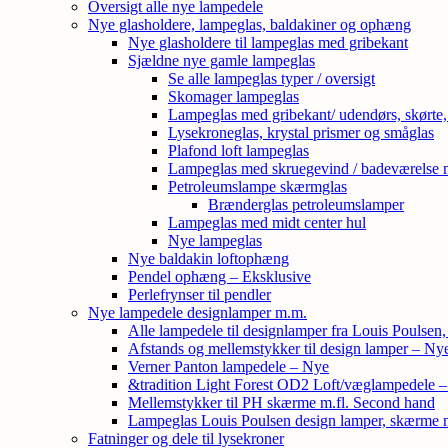
Oversigt alle nye lampedele
Nye glasholdere, lampeglas, baldakiner og ophæng
Nye glasholdere til lampeglas med gribekant
Sjældne nye gamle lampeglas
Se alle lampeglas typer / oversigt
Skomager lampeglas
Lampeglas med gribekant/ udendørs, skørte
Lysekroneglas, krystal prismer og småglas
Plafond loft lampeglas
Lampeglas med skruegevind / badeværelse 
Petroleumslampe skærmglas
Brænderglas petroleumslamper
Lampeglas med midt center hul
Nye lampeglas
Nye baldakin loftophæng
Pendel ophæng – Eksklusive
Perlefrynser til pendler
Nye lampedele designlamper m.m.
Alle lampedele til designlamper fra Louis Poulsen
Afstands og mellemstykker til design lamper – Ny
Verner Panton lampedele – Nye
&tradition Light Forest OD2 Loft/væglampedele 
Mellemstykker til PH skærme m.fl. Second hand
Lampeglas Louis Poulsen design lamper, skærme
Fatninger og dele til lysekroner