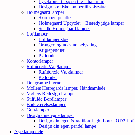
Lysekroner til spisestue – hall m.m
Design ikoniske lamper til spisestuen
Holmegaard lamper
Skomagerpendler
Holmegaard Upcyclet – Bæredygtige lamper
Se alle Holmegaard lamper
Loftlamper
Loftlamper stue
Orangeri og udestue belysning
Kuglependler
Plafonder
Kontorlamper
Rafińerede Væglamper
Rafińerede Væglamper
Plafonder
Det grønne hjørne
Møllers Herregårds lamper. Håndsamlede
Møllers Redesign Lamper
Stilfulde Bordlamper
Badeværelseslamper
Gulvlamper
Design dine egne lamper
Design din egen &tradition Light Forest OD2 Lof
Design din egen pendel lampe
Nye lampedele