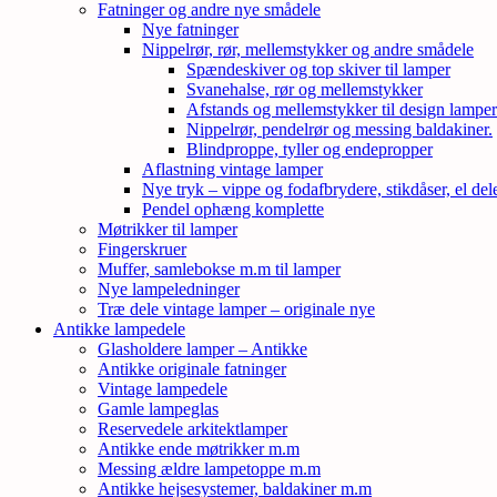
Fatninger og andre nye smådele
Nye fatninger
Nippelrør, rør, mellemstykker og andre smådele
Spændeskiver og top skiver til lamper
Svanehalse, rør og mellemstykker
Afstands og mellemstykker til design lampe
Nippelrør, pendelrør og messing baldakiner.
Blindproppe, tyller og endepropper
Aflastning vintage lamper
Nye tryk – vippe og fodafbrydere, stikdåser, el de
Pendel ophæng komplette
Møtrikker til lamper
Fingerskruer
Muffer, samlebokse m.m til lamper
Nye lampeledninger
Træ dele vintage lamper – originale nye
Antikke lampedele
Glasholdere lamper – Antikke
Antikke originale fatninger
Vintage lampedele
Gamle lampeglas
Reservedele arkitektlamper
Antikke ende møtrikker m.m
Messing ældre lampetoppe m.m
Antikke hejsesystemer, baldakiner m.m