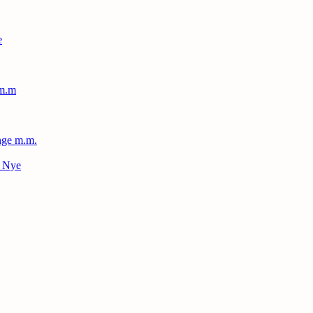
e
 m.m
nge m.m.
– Nye