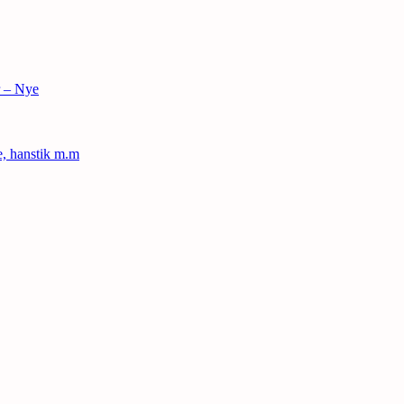
r – Nye
le, hanstik m.m