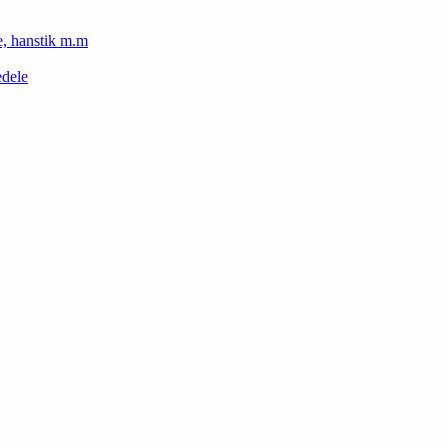
le, hanstik m.m
edele