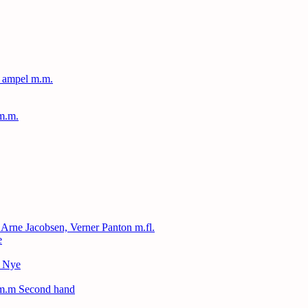
, ampel m.m.
m.m.
, Arne Jacobsen, Verner Panton m.fl.
e
– Nye
 m.m Second hand