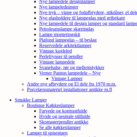
Nye lampedele designlamper
Nye lampeledninger
Nye tryk – vippe og fodafbrydere, stikdåser, el de
Nye glasholdere til lampeglas med gribekant
Nye lampedele til design lamper og standard lamp
Petroleumslampe skærmglas
Lampe monteringskit
Plafond lampeglas – til beslag
Reservedele arkitektlamper
Vintage kugleled
Perlefrynser til pendler
Vintage lampedele
Svanehalse, rør og mellemstykker
Verner Panton lampedele – Nye
Vintage Lamper
Andre nye afbrydere og El dele fra 1970 m.m.
Porcelænsmateriel installationer antikke m.fl
Smukke Lamper
Boutique Køkkenlamper
Farvede og kontrastfulde
Hvide og neutrale stilfulde
Skomagerpendler antikke
Se alle køkkenlamper
Lamper til spisestuen