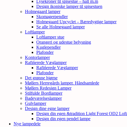
Lysekroner til spisestue – hall m.m
Design ikoniske lamper til spisestuen
Holmegaard lamper
Skomagerpendler
Holmegaard Upcyclet – Bæredygtige lamper
Se alle Holmegaard lamper
Loftlamper
Loftlamper stue
Orangeri og udestue belysning
Kuglependler
Plafonder
Kontorlamper
Rafińerede Væglamper
Rafińerede Væglamper
Plafonder
Det grønne hjørne
Møllers Herregårds lamper. Håndsamlede
Møllers Redesign Lamper
Stilfulde Bordlamper
Badeværelseslamper
Gulvlamper
Design dine egne lamper
Design din egen &tradition Light Forest OD2 Lof
Design din egen pendel lampe
Nye lampedele