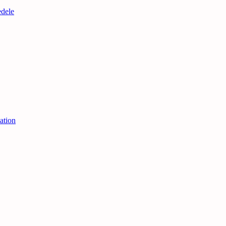
edele
ation