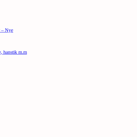
r – Nye
le, hanstik m.m