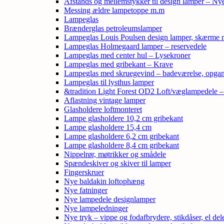
Afstands og mellemstykker til design lamper – Ny
Messing ældre lampetoppe m.m
Lampeglas
Brænderglas petroleumslamper
Lampeglas Louis Poulsen design lamper, skærme
Lampeglas Holmegaard lamper – reservedele
Lampeglas med center hul – Lysekroner
Lampeglas med gribekant – Krave
Lampeglas med skruegevind – badeværelse, opga
Lampeglas til lysthus lamper
&tradition Light Forest OD2 Loft/væglampedele 
Aflastning vintage lamper
Glasholdere loftmonteret
Lampe glasholdere 10,2 cm gribekant
Lampe glasholdere 15,4 cm
Lampe glasholdere 6,2 cm gribekant
Lampe glasholdere 8,4 cm gribekant
Nippelrør, møtrikker og smådele
Spændeskiver og skiver til lamper
Fingerskruer
Nye baldakin loftophæng
Nye fatninger
Nye lampedele designlamper
Nye lampeledninger
Nye tryk – vippe og fodafbrydere, stikdåser, el de