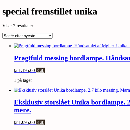
special fremstillet unika
Sorteret
Viser 2 resultater
efter
seneste
Pragtfuld messing bordlampe. Håndsaml
kr.
1.195,00
Køb
1 på lager
Eksklusiv storslået Unika bordlampe. 
mere.
kr.
1.095,00
Køb