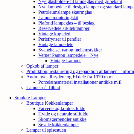
Nye glasholdere til lampeglas med gribekant
Nye lampedele til design lamper og standard lamp
Petroleumslampe skærmglas
Lampe monteringskit
Plafond lampeglas – til beslag
Reservedele arkitektlamper
Vintage kugleled
Perlefrynser til pendler
Vintage lampedele
Svanehalse, rør og mellemstykker
Verner Panton lampedele – Nye
Vintage Lamper
Opkøb af lamper
Produktion, restaurering og reparation af lamper – inform
Andre nye afbrydere og El dele fra 1970 m.m.
Porcelænsmateriel installationer antikke m.fl
Lamper på Tilbud
Smukke Lamper
Boutique Køkkenlamper
Farvede og kontrastfulde
Hvide og neutrale stilfulde
Skomagerpendler antikke
Se alle køkkenlamper
Lamper til spisestuen