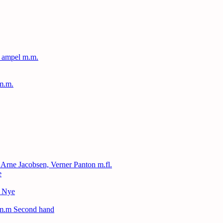
, ampel m.m.
m.m.
, Arne Jacobsen, Verner Panton m.fl.
e
– Nye
 m.m Second hand