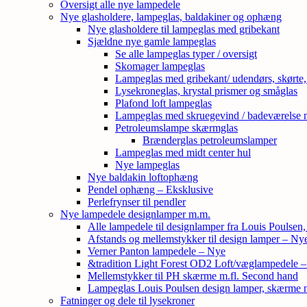
Oversigt alle nye lampedele
Nye glasholdere, lampeglas, baldakiner og ophæng
Nye glasholdere til lampeglas med gribekant
Sjældne nye gamle lampeglas
Se alle lampeglas typer / oversigt
Skomager lampeglas
Lampeglas med gribekant/ udendørs, skørte
Lysekroneglas, krystal prismer og småglas
Plafond loft lampeglas
Lampeglas med skruegevind / badeværelse 
Petroleumslampe skærmglas
Brænderglas petroleumslamper
Lampeglas med midt center hul
Nye lampeglas
Nye baldakin loftophæng
Pendel ophæng – Eksklusive
Perlefrynser til pendler
Nye lampedele designlamper m.m.
Alle lampedele til designlamper fra Louis Poulsen
Afstands og mellemstykker til design lamper – Ny
Verner Panton lampedele – Nye
&tradition Light Forest OD2 Loft/væglampedele 
Mellemstykker til PH skærme m.fl. Second hand
Lampeglas Louis Poulsen design lamper, skærme
Fatninger og dele til lysekroner