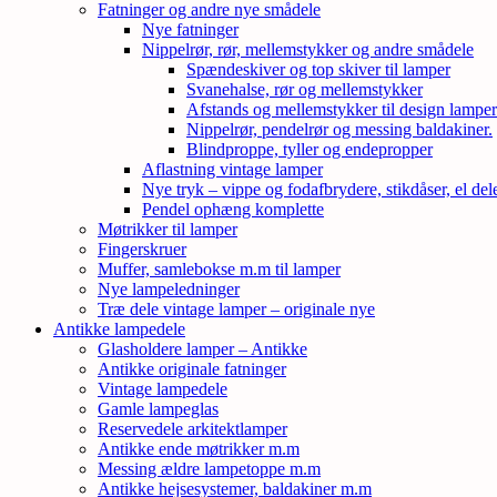
Fatninger og andre nye smådele
Nye fatninger
Nippelrør, rør, mellemstykker og andre smådele
Spændeskiver og top skiver til lamper
Svanehalse, rør og mellemstykker
Afstands og mellemstykker til design lampe
Nippelrør, pendelrør og messing baldakiner.
Blindproppe, tyller og endepropper
Aflastning vintage lamper
Nye tryk – vippe og fodafbrydere, stikdåser, el de
Pendel ophæng komplette
Møtrikker til lamper
Fingerskruer
Muffer, samlebokse m.m til lamper
Nye lampeledninger
Træ dele vintage lamper – originale nye
Antikke lampedele
Glasholdere lamper – Antikke
Antikke originale fatninger
Vintage lampedele
Gamle lampeglas
Reservedele arkitektlamper
Antikke ende møtrikker m.m
Messing ældre lampetoppe m.m
Antikke hejsesystemer, baldakiner m.m