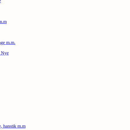
e
 m.m
nge m.m.
– Nye
le, hanstik m.m