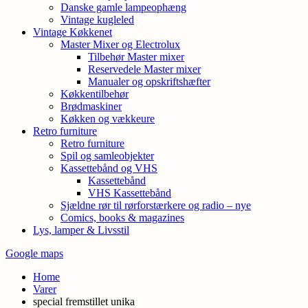
Danske gamle lampeophæng
Vintage kugleled
Vintage Køkkenet
Master Mixer og Electrolux
Tilbehør Master mixer
Reservedele Master mixer
Manualer og opskriftshæfter
Køkkentilbehør
Brødmaskiner
Køkken og vækkeure
Retro furniture
Retro furniture
Spil og samleobjekter
Kassettebånd og VHS
Kassettebånd
VHS Kassettebånd
Sjældne rør til rørforstærkere og radio – nye
Comics, books & magazines
Lys, lamper & Livsstil
Google maps
Home
Varer
special fremstillet unika