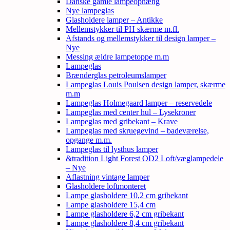
Danske gamle lampeophæng
Nye lampeglas
Glasholdere lamper – Antikke
Mellemstykker til PH skærme m.fl.
Afstands og mellemstykker til design lamper –
Nye
Messing ældre lampetoppe m.m
Lampeglas
Brænderglas petroleumslamper
Lampeglas Louis Poulsen design lamper, skærme
m.m
Lampeglas Holmegaard lamper – reservedele
Lampeglas med center hul – Lysekroner
Lampeglas med gribekant – Krave
Lampeglas med skruegevind – badeværelse,
opgange m.m.
Lampeglas til lysthus lamper
&tradition Light Forest OD2 Loft/væglampedele
– Nye
Aflastning vintage lamper
Glasholdere loftmonteret
Lampe glasholdere 10,2 cm gribekant
Lampe glasholdere 15,4 cm
Lampe glasholdere 6,2 cm gribekant
Lampe glasholdere 8,4 cm gribekant