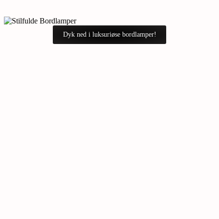
Dyk ned i luksuriøse bordlamper!