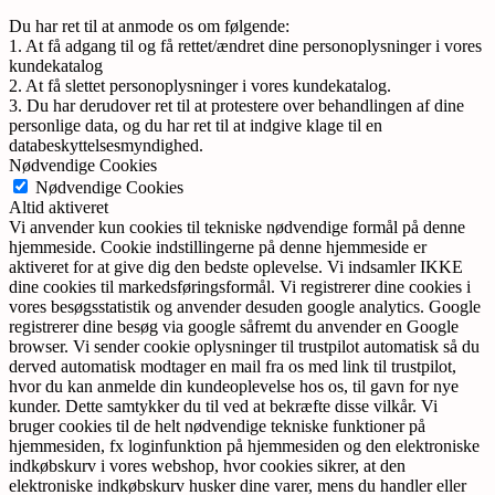
Du har ret til at anmode os om følgende:
1. At få adgang til og få rettet/ændret dine personoplysninger i vores
kundekatalog
2. At få slettet personoplysninger i vores kundekatalog.
3. Du har derudover ret til at protestere over behandlingen af dine
personlige data, og du har ret til at indgive klage til en
databeskyttelsesmyndighed.
Nødvendige Cookies
Nødvendige Cookies
Altid aktiveret
Vi anvender kun cookies til tekniske nødvendige formål på denne
hjemmeside. Cookie indstillingerne på denne hjemmeside er
aktiveret for at give dig den bedste oplevelse. Vi indsamler IKKE
dine cookies til markedsføringsformål. Vi registrerer dine cookies i
vores besøgsstatistik og anvender desuden google analytics. Google
registrerer dine besøg via google såfremt du anvender en Google
browser. Vi sender cookie oplysninger til trustpilot automatisk så du
derved automatisk modtager en mail fra os med link til trustpilot,
hvor du kan anmelde din kundeoplevelse hos os, til gavn for nye
kunder. Dette samtykker du til ved at bekræfte disse vilkår. Vi
bruger cookies til de helt nødvendige tekniske funktioner på
hjemmesiden, fx loginfunktion på hjemmesiden og den elektroniske
indkøbskurv i vores webshop, hvor cookies sikrer, at den
elektroniske indkøbskurv husker dine varer, mens du handler eller