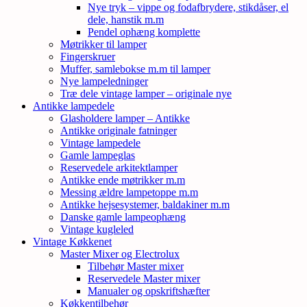
Nye tryk – vippe og fodafbrydere, stikdåser, el
dele, hanstik m.m
Pendel ophæng komplette
Møtrikker til lamper
Fingerskruer
Muffer, samlebokse m.m til lamper
Nye lampeledninger
Træ dele vintage lamper – originale nye
Antikke lampedele
Glasholdere lamper – Antikke
Antikke originale fatninger
Vintage lampedele
Gamle lampeglas
Reservedele arkitektlamper
Antikke ende møtrikker m.m
Messing ældre lampetoppe m.m
Antikke hejsesystemer, baldakiner m.m
Danske gamle lampeophæng
Vintage kugleled
Vintage Køkkenet
Master Mixer og Electrolux
Tilbehør Master mixer
Reservedele Master mixer
Manualer og opskriftshæfter
Køkkentilbehør