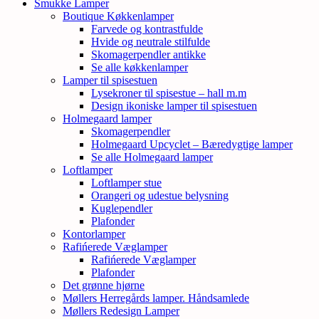
Smukke Lamper
Boutique Køkkenlamper
Farvede og kontrastfulde
Hvide og neutrale stilfulde
Skomagerpendler antikke
Se alle køkkenlamper
Lamper til spisestuen
Lysekroner til spisestue – hall m.m
Design ikoniske lamper til spisestuen
Holmegaard lamper
Skomagerpendler
Holmegaard Upcyclet – Bæredygtige lamper
Se alle Holmegaard lamper
Loftlamper
Loftlamper stue
Orangeri og udestue belysning
Kuglependler
Plafonder
Kontorlamper
Rafińerede Væglamper
Rafińerede Væglamper
Plafonder
Det grønne hjørne
Møllers Herregårds lamper. Håndsamlede
Møllers Redesign Lamper