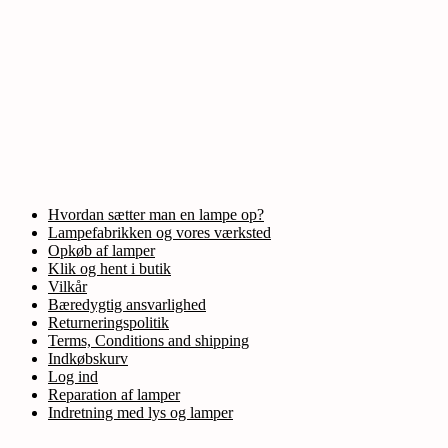
Hvordan sætter man en lampe op?
Lampefabrikken og vores værksted
Opkøb af lamper
Klik og hent i butik
Vilkår
Bæredygtig ansvarlighed
Returneringspolitik
Terms, Conditions and shipping
Indkøbskurv
Log ind
Reparation af lamper
Indretning med lys og lamper