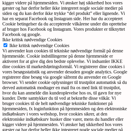
kigger videre på hjemmesiden. Vi ønsker høj sikkerhed hos vores
gæster og har derfor heller ikke integreret nogle sociale medier på
siden og du kan derfor ikke trykke “del produkt” eller lignende. Vi
har en separat Facebook og Instagram side. Her har du accepteret
Cookie betingelser da du accepterede vilkårene under din oprettelse
af bruger hos Facebook og Instagram. Vores produkter er tilknyttet
Facebook og google.
Ikke kritisk nødvendige Cookies
Ikke kritisk nødvendige Cookies
Vi anvender kun cookies til tekniske nødvendige formål på denne
hjemmeside. Cookie indstillingerne på denne hjemmeside er
aktiveret for at give dig den bedste oplevelse. Vi indsamler IKKE
dine cookies til markedsføringsformål. Vi registrerer dine cookies i
vores besøgsstatistik og anvender desuden google analytics. Google
registrerer dine besøg via google såfremt du anvender en Google
browser. Vi sender cookie oplysninger til trustpilot automatisk så du
derved automatisk modtager en mail fra os med link til trustpilot,
hvor du kan anmelde din kundeoplevelse hos os, til gavn for nye
kunder. Dette samtykker du til ved at bekræfte disse vilkår. Vi
bruger cookies til de helt nødvendige tekniske funktioner på
hjemmesiden, fx loginfunktion på hjemmesiden og den elektroniske
indkøbskurv i vores webshop, hvor cookies sikrer, at den
elektroniske indkøbskurv husker dine varer, mens du handler eller
kigger videre på hjemmesiden. Vi ønsker høj sikkerhed hos vores
gæster og har derfor heller ikke integreret nogle sociale medier på