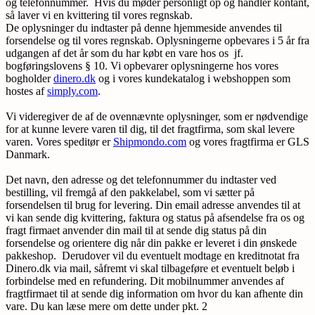
og telefonnummer. Hvis du møder personligt op og handler kontant,
så laver vi en kvittering til vores regnskab.
De oplysninger du indtaster på denne hjemmeside anvendes til
forsendelse og til vores regnskab. Oplysningerne opbevares i 5 år fra
udgangen af det år som du har købt en vare hos os jf.
bogføringslovens § 10. Vi opbevarer oplysningerne hos vores
bogholder
dinero.dk
og i vores kundekatalog i webshoppen som
hostes af
simply.com
.
Vi videregiver de af de ovennævnte oplysninger, som er nødvendige
for at kunne levere varen til dig, til det fragtfirma, som skal levere
varen. Vores speditør er
Shipmondo.com
og vores fragtfirma er GLS
Danmark.
Det navn, den adresse og det telefonnummer du indtaster ved
bestilling, vil fremgå af den pakkelabel, som vi sætter på
forsendelsen til brug for levering. Din email adresse anvendes til at
vi kan sende dig kvittering, faktura og status på afsendelse fra os og
fragt firmaet anvender din mail til at sende dig status på din
forsendelse og orientere dig når din pakke er leveret i din ønskede
pakkeshop. Derudover vil du eventuelt modtage en kreditnotat fra
Dinero.dk via mail, såfremt vi skal tilbageføre et eventuelt beløb i
forbindelse med en refundering. Dit mobilnummer anvendes af
fragtfirmaet til at sende dig information om hvor du kan afhente din
vare. Du kan læse mere om dette under pkt. 2