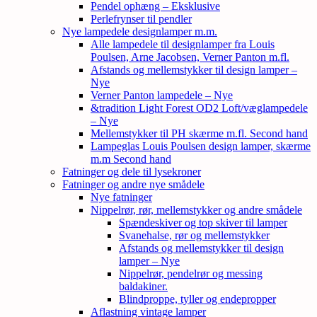
Pendel ophæng – Eksklusive
Perlefrynser til pendler
Nye lampedele designlamper m.m.
Alle lampedele til designlamper fra Louis
Poulsen, Arne Jacobsen, Verner Panton m.fl.
Afstands og mellemstykker til design lamper –
Nye
Verner Panton lampedele – Nye
&tradition Light Forest OD2 Loft/væglampedele
– Nye
Mellemstykker til PH skærme m.fl. Second hand
Lampeglas Louis Poulsen design lamper, skærme
m.m Second hand
Fatninger og dele til lysekroner
Fatninger og andre nye smådele
Nye fatninger
Nippelrør, rør, mellemstykker og andre smådele
Spændeskiver og top skiver til lamper
Svanehalse, rør og mellemstykker
Afstands og mellemstykker til design
lamper – Nye
Nippelrør, pendelrør og messing
baldakiner.
Blindproppe, tyller og endepropper
Aflastning vintage lamper