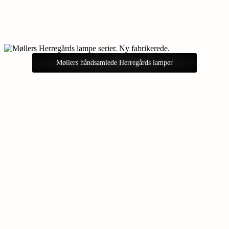
Møllers håndsamlede Herregårds lamper