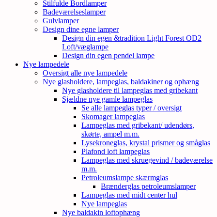
Stilfulde Bordlamper
Badeværelseslamper
Gulvlamper
Design dine egne lamper
Design din egen &tradition Light Forest OD2
Loft/væglampe
Design din egen pendel lampe
Nye lampedele
Oversigt alle nye lampedele
Nye glasholdere, lampeglas, baldakiner og ophæng
Nye glasholdere til lampeglas med gribekant
Sjældne nye gamle lampeglas
Se alle lampeglas typer / oversigt
Skomager lampeglas
Lampeglas med gribekant/ udendørs,
skørte, ampel m.m.
Lysekroneglas, krystal prismer og småglas
Plafond loft lampeglas
Lampeglas med skruegevind / badeværelse
m.m.
Petroleumslampe skærmglas
Brænderglas petroleumslamper
Lampeglas med midt center hul
Nye lampeglas
Nye baldakin loftophæng