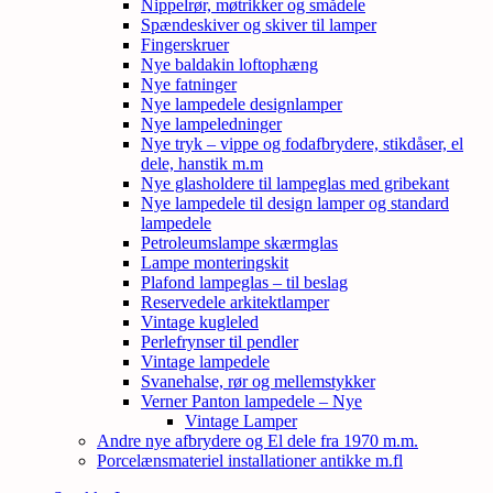
Nippelrør, møtrikker og smådele
Spændeskiver og skiver til lamper
Fingerskruer
Nye baldakin loftophæng
Nye fatninger
Nye lampedele designlamper
Nye lampeledninger
Nye tryk – vippe og fodafbrydere, stikdåser, el
dele, hanstik m.m
Nye glasholdere til lampeglas med gribekant
Nye lampedele til design lamper og standard
lampedele
Petroleumslampe skærmglas
Lampe monteringskit
Plafond lampeglas – til beslag
Reservedele arkitektlamper
Vintage kugleled
Perlefrynser til pendler
Vintage lampedele
Svanehalse, rør og mellemstykker
Verner Panton lampedele – Nye
Vintage Lamper
Andre nye afbrydere og El dele fra 1970 m.m.
Porcelænsmateriel installationer antikke m.fl