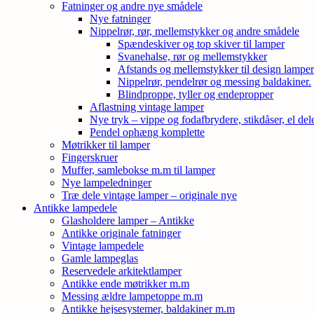
Fatninger og andre nye smådele
Nye fatninger
Nippelrør, rør, mellemstykker og andre smådele
Spændeskiver og top skiver til lamper
Svanehalse, rør og mellemstykker
Afstands og mellemstykker til design lampe
Nippelrør, pendelrør og messing baldakiner.
Blindproppe, tyller og endepropper
Aflastning vintage lamper
Nye tryk – vippe og fodafbrydere, stikdåser, el de
Pendel ophæng komplette
Møtrikker til lamper
Fingerskruer
Muffer, samlebokse m.m til lamper
Nye lampeledninger
Træ dele vintage lamper – originale nye
Antikke lampedele
Glasholdere lamper – Antikke
Antikke originale fatninger
Vintage lampedele
Gamle lampeglas
Reservedele arkitektlamper
Antikke ende møtrikker m.m
Messing ældre lampetoppe m.m
Antikke hejsesystemer, baldakiner m.m