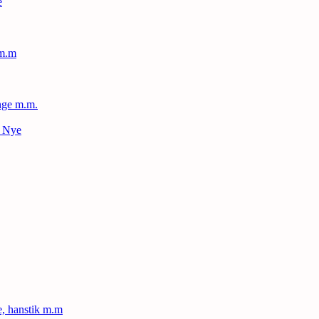
e
 m.m
nge m.m.
– Nye
le, hanstik m.m