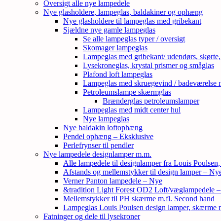
Oversigt alle nye lampedele
Nye glasholdere, lampeglas, baldakiner og ophæng
Nye glasholdere til lampeglas med gribekant
Sjældne nye gamle lampeglas
Se alle lampeglas typer / oversigt
Skomager lampeglas
Lampeglas med gribekant/ udendørs, skørte
Lysekroneglas, krystal prismer og småglas
Plafond loft lampeglas
Lampeglas med skruegevind / badeværelse 
Petroleumslampe skærmglas
Brænderglas petroleumslamper
Lampeglas med midt center hul
Nye lampeglas
Nye baldakin loftophæng
Pendel ophæng – Eksklusive
Perlefrynser til pendler
Nye lampedele designlamper m.m.
Alle lampedele til designlamper fra Louis Poulsen
Afstands og mellemstykker til design lamper – Ny
Verner Panton lampedele – Nye
&tradition Light Forest OD2 Loft/væglampedele 
Mellemstykker til PH skærme m.fl. Second hand
Lampeglas Louis Poulsen design lamper, skærme
Fatninger og dele til lysekroner