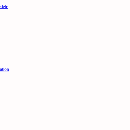
edele
ation