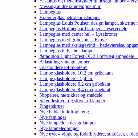
Afstands og mellemstykker til design lamper – Ny
Messing ældre lampetoppe m.m
Lampeglas
Brænderglas petroleumslamper
Lampeglas Louis Poulsen design lamper, skærme
Lampeglas Holmegaard lamper – reservedele
Lampeglas med center hul – Lysekroner
Lampeglas med gribekant – Krave
Lampeglas med skruegevind – badeværelse, opga
Lampeglas til lysthus lamper
&tradition Light Forest OD2 Loft/væglampedele 
Aflastning vintage lamper
Glasholdere loftmonteret
Lampe glasholdere 10,2 cm gribekant
Lampe glasholdere 15,4 cm
Lampe glasholdere 6,2 cm gribekant
Lampe glasholdere 8,4 cm gribekant
Nippelrør, møtrikker og smådele
Spændeskiver og skiver til lamper
Fingerskruer
Nye baldakin loftophæng
Nye fatninger
Nye lampedele designlamper
Nye lampeledninger
Nye tryk – vippe og fodafbrydere, stikdåser, el de