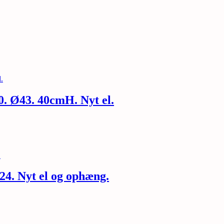
. Ø43. 40cmH. Nyt el.
24. Nyt el og ophæng.