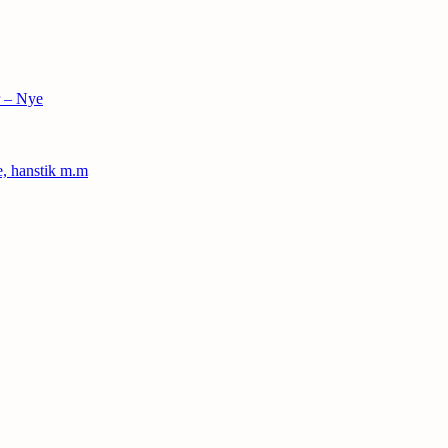
r – Nye
le, hanstik m.m