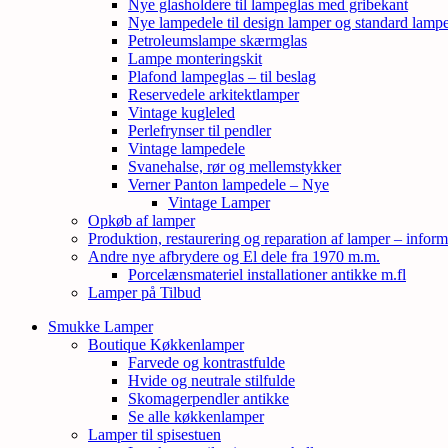
Nye glasholdere til lampeglas med gribekant
Nye lampedele til design lamper og standard lamp
Petroleumslampe skærmglas
Lampe monteringskit
Plafond lampeglas – til beslag
Reservedele arkitektlamper
Vintage kugleled
Perlefrynser til pendler
Vintage lampedele
Svanehalse, rør og mellemstykker
Verner Panton lampedele – Nye
Vintage Lamper
Opkøb af lamper
Produktion, restaurering og reparation af lamper – inform
Andre nye afbrydere og El dele fra 1970 m.m.
Porcelænsmateriel installationer antikke m.fl
Lamper på Tilbud
Smukke Lamper
Boutique Køkkenlamper
Farvede og kontrastfulde
Hvide og neutrale stilfulde
Skomagerpendler antikke
Se alle køkkenlamper
Lamper til spisestuen