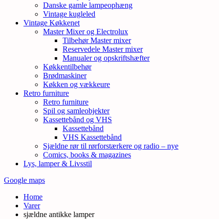
Danske gamle lampeophæng
Vintage kugleled
Vintage Køkkenet
Master Mixer og Electrolux
Tilbehør Master mixer
Reservedele Master mixer
Manualer og opskriftshæfter
Køkkentilbehør
Brødmaskiner
Køkken og vækkeure
Retro furniture
Retro furniture
Spil og samleobjekter
Kassettebånd og VHS
Kassettebånd
VHS Kassettebånd
Sjældne rør til rørforstærkere og radio – nye
Comics, books & magazines
Lys, lamper & Livsstil
Google maps
Home
Varer
sjældne antikke lamper