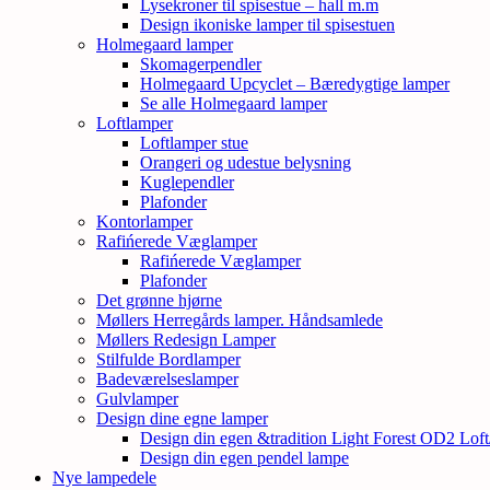
Lysekroner til spisestue – hall m.m
Design ikoniske lamper til spisestuen
Holmegaard lamper
Skomagerpendler
Holmegaard Upcyclet – Bæredygtige lamper
Se alle Holmegaard lamper
Loftlamper
Loftlamper stue
Orangeri og udestue belysning
Kuglependler
Plafonder
Kontorlamper
Rafińerede Væglamper
Rafińerede Væglamper
Plafonder
Det grønne hjørne
Møllers Herregårds lamper. Håndsamlede
Møllers Redesign Lamper
Stilfulde Bordlamper
Badeværelseslamper
Gulvlamper
Design dine egne lamper
Design din egen &tradition Light Forest OD2 Lof
Design din egen pendel lampe
Nye lampedele