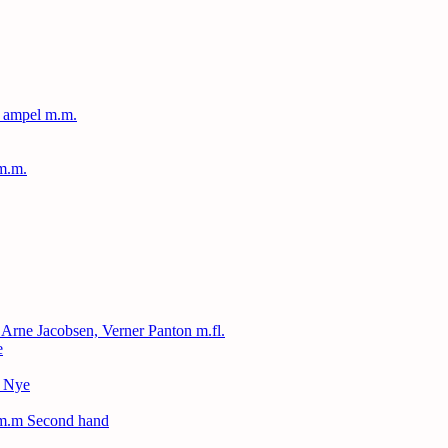
, ampel m.m.
m.m.
, Arne Jacobsen, Verner Panton m.fl.
e
– Nye
 m.m Second hand