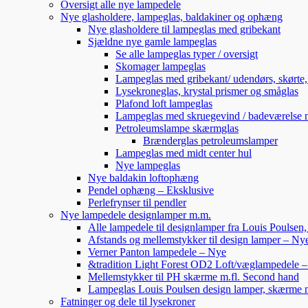
Oversigt alle nye lampedele
Nye glasholdere, lampeglas, baldakiner og ophæng
Nye glasholdere til lampeglas med gribekant
Sjældne nye gamle lampeglas
Se alle lampeglas typer / oversigt
Skomager lampeglas
Lampeglas med gribekant/ udendørs, skørte
Lysekroneglas, krystal prismer og småglas
Plafond loft lampeglas
Lampeglas med skruegevind / badeværelse 
Petroleumslampe skærmglas
Brænderglas petroleumslamper
Lampeglas med midt center hul
Nye lampeglas
Nye baldakin loftophæng
Pendel ophæng – Eksklusive
Perlefrynser til pendler
Nye lampedele designlamper m.m.
Alle lampedele til designlamper fra Louis Poulsen
Afstands og mellemstykker til design lamper – Ny
Verner Panton lampedele – Nye
&tradition Light Forest OD2 Loft/væglampedele 
Mellemstykker til PH skærme m.fl. Second hand
Lampeglas Louis Poulsen design lamper, skærme
Fatninger og dele til lysekroner