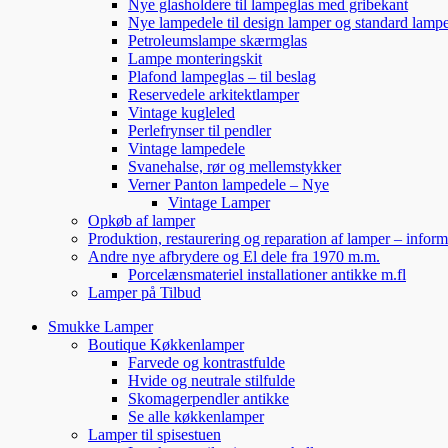
Nye glasholdere til lampeglas med gribekant
Nye lampedele til design lamper og standard lamp
Petroleumslampe skærmglas
Lampe monteringskit
Plafond lampeglas – til beslag
Reservedele arkitektlamper
Vintage kugleled
Perlefrynser til pendler
Vintage lampedele
Svanehalse, rør og mellemstykker
Verner Panton lampedele – Nye
Vintage Lamper
Opkøb af lamper
Produktion, restaurering og reparation af lamper – inform
Andre nye afbrydere og El dele fra 1970 m.m.
Porcelænsmateriel installationer antikke m.fl
Lamper på Tilbud
Smukke Lamper
Boutique Køkkenlamper
Farvede og kontrastfulde
Hvide og neutrale stilfulde
Skomagerpendler antikke
Se alle køkkenlamper
Lamper til spisestuen