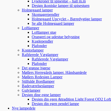
Lysekroner til spisestue – hall m.m
Design ikoniske lamper til spisestuen
Holmegaard lamper
Skomagerpendler
Holmegaard Upcyclet – Bæredygtige lamper
Se alle Holmegaard lamper
Loftlamper
Loftlamper stue
Orangeri og udestue belysning
Kuglependler
Plafonder
Kontorlamper
Rafińerede Væglamper
Rafińerede Væglamper
Plafonder
Det grønne hjørne
Møllers Herregårds lamper. Håndsamlede
Møllers Redesign Lamper
Stilfulde Bordlamper
Badeværelseslamper
Gulvlamper
Design dine egne lamper
Design din egen &tradition Light Forest OD2 Lof
Design din egen pendel lampe
Nye lampedele