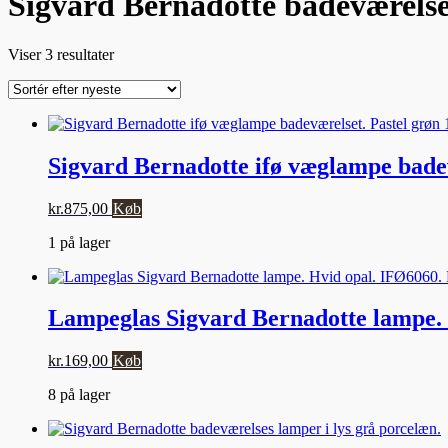
Sigvard Bernadotte badeværels
Sorteret
Viser 3 resultater
efter
seneste
Sigvard Bernadotte ifø væglampe badev
kr.
875,00
Køb
1 på lager
Lampeglas Sigvard Bernadotte lampe. 
kr.
169,00
Køb
8 på lager