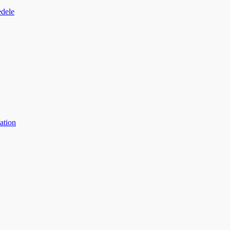
edele
ation