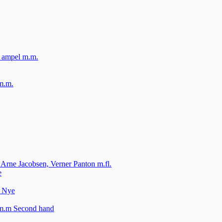
, ampel m.m.
m.m.
, Arne Jacobsen, Verner Panton m.fl.
e
– Nye
 m.m Second hand