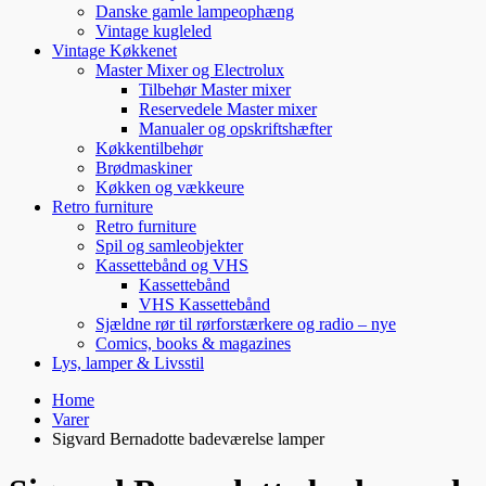
Danske gamle lampeophæng
Vintage kugleled
Vintage Køkkenet
Master Mixer og Electrolux
Tilbehør Master mixer
Reservedele Master mixer
Manualer og opskriftshæfter
Køkkentilbehør
Brødmaskiner
Køkken og vækkeure
Retro furniture
Retro furniture
Spil og samleobjekter
Kassettebånd og VHS
Kassettebånd
VHS Kassettebånd
Sjældne rør til rørforstærkere og radio – nye
Comics, books & magazines
Lys, lamper & Livsstil
Home
Varer
Sigvard Bernadotte badeværelse lamper