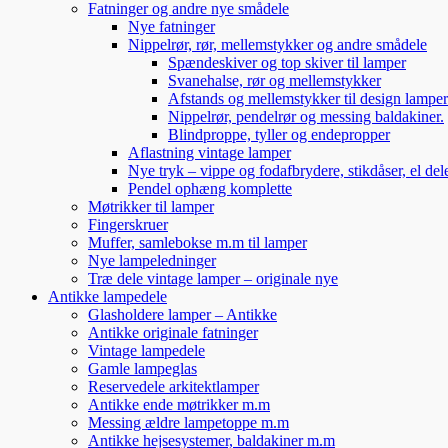
Fatninger og andre nye smådele
Nye fatninger
Nippelrør, rør, mellemstykker og andre smådele
Spændeskiver og top skiver til lamper
Svanehalse, rør og mellemstykker
Afstands og mellemstykker til design lampe
Nippelrør, pendelrør og messing baldakiner.
Blindproppe, tyller og endepropper
Aflastning vintage lamper
Nye tryk – vippe og fodafbrydere, stikdåser, el de
Pendel ophæng komplette
Møtrikker til lamper
Fingerskruer
Muffer, samlebokse m.m til lamper
Nye lampeledninger
Træ dele vintage lamper – originale nye
Antikke lampedele
Glasholdere lamper – Antikke
Antikke originale fatninger
Vintage lampedele
Gamle lampeglas
Reservedele arkitektlamper
Antikke ende møtrikker m.m
Messing ældre lampetoppe m.m
Antikke hejsesystemer, baldakiner m.m