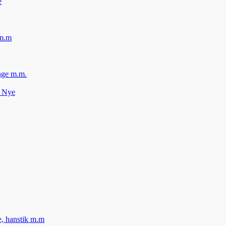
e
 m.m
nge m.m.
– Nye
le, hanstik m.m