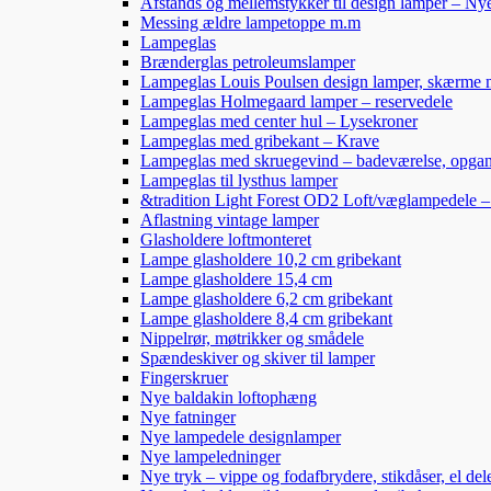
Afstands og mellemstykker til design lamper – Ny
Messing ældre lampetoppe m.m
Lampeglas
Brænderglas petroleumslamper
Lampeglas Louis Poulsen design lamper, skærme
Lampeglas Holmegaard lamper – reservedele
Lampeglas med center hul – Lysekroner
Lampeglas med gribekant – Krave
Lampeglas med skruegevind – badeværelse, opga
Lampeglas til lysthus lamper
&tradition Light Forest OD2 Loft/væglampedele 
Aflastning vintage lamper
Glasholdere loftmonteret
Lampe glasholdere 10,2 cm gribekant
Lampe glasholdere 15,4 cm
Lampe glasholdere 6,2 cm gribekant
Lampe glasholdere 8,4 cm gribekant
Nippelrør, møtrikker og smådele
Spændeskiver og skiver til lamper
Fingerskruer
Nye baldakin loftophæng
Nye fatninger
Nye lampedele designlamper
Nye lampeledninger
Nye tryk – vippe og fodafbrydere, stikdåser, el de