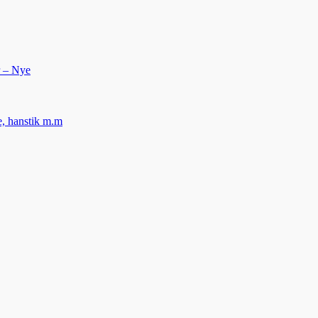
r – Nye
le, hanstik m.m