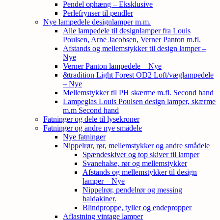
Pendel ophæng – Eksklusive
Perlefrynser til pendler
Nye lampedele designlamper m.m.
Alle lampedele til designlamper fra Louis
Poulsen, Arne Jacobsen, Verner Panton m.fl.
Afstands og mellemstykker til design lamper –
Nye
Verner Panton lampedele – Nye
&tradition Light Forest OD2 Loft/væglampedele
– Nye
Mellemstykker til PH skærme m.fl. Second hand
Lampeglas Louis Poulsen design lamper, skærme
m.m Second hand
Fatninger og dele til lysekroner
Fatninger og andre nye smådele
Nye fatninger
Nippelrør, rør, mellemstykker og andre smådele
Spændeskiver og top skiver til lamper
Svanehalse, rør og mellemstykker
Afstands og mellemstykker til design
lamper – Nye
Nippelrør, pendelrør og messing
baldakiner.
Blindproppe, tyller og endepropper
Aflastning vintage lamper