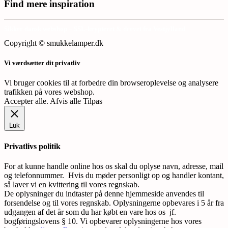
Find mere inspiration
Sikker dansk webshop – SSL-krypteret & drevet fra Vestjylland
Copyright © smukkelamper.dk
Vi værdsætter dit privatliv
Vi bruger cookies til at forbedre din browseroplevelse og analysere
trafikken på vores webshop.
Accepter alle
.
Afvis alle
Tilpas
Luk
Privatlivs politik
For at kunne handle online hos os skal du oplyse navn, adresse, mail
og telefonnummer. Hvis du møder personligt op og handler kontant,
så laver vi en kvittering til vores regnskab.
De oplysninger du indtaster på denne hjemmeside anvendes til
forsendelse og til vores regnskab. Oplysningerne opbevares i 5 år fra
udgangen af det år som du har købt en vare hos os jf.
bogføringslovens § 10. Vi opbevarer oplysningerne hos vores