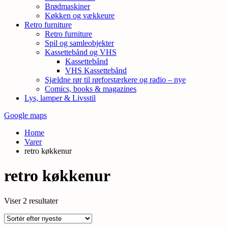
Brødmaskiner
Køkken og vækkeure
Retro furniture
Retro furniture
Spil og samleobjekter
Kassettebånd og VHS
Kassettebånd
VHS Kassettebånd
Sjældne rør til rørforstærkere og radio – nye
Comics, books & magazines
Lys, lamper & Livsstil
Google maps
Home
Varer
retro køkkenur
retro køkkenur
Sorteret
Viser 2 resultater
efter
seneste