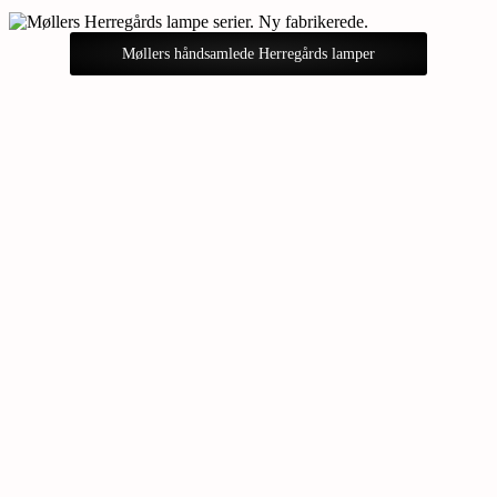
Møllers håndsamlede Herregårds lamper