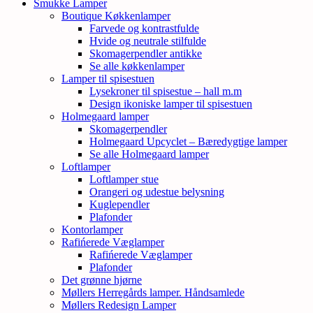
Smukke Lamper
Boutique Køkkenlamper
Farvede og kontrastfulde
Hvide og neutrale stilfulde
Skomagerpendler antikke
Se alle køkkenlamper
Lamper til spisestuen
Lysekroner til spisestue – hall m.m
Design ikoniske lamper til spisestuen
Holmegaard lamper
Skomagerpendler
Holmegaard Upcyclet – Bæredygtige lamper
Se alle Holmegaard lamper
Loftlamper
Loftlamper stue
Orangeri og udestue belysning
Kuglependler
Plafonder
Kontorlamper
Rafińerede Væglamper
Rafińerede Væglamper
Plafonder
Det grønne hjørne
Møllers Herregårds lamper. Håndsamlede
Møllers Redesign Lamper