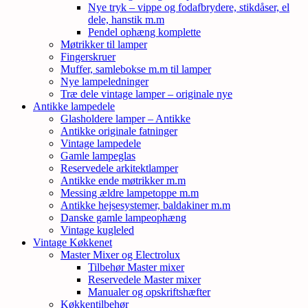
Nye tryk – vippe og fodafbrydere, stikdåser, el
dele, hanstik m.m
Pendel ophæng komplette
Møtrikker til lamper
Fingerskruer
Muffer, samlebokse m.m til lamper
Nye lampeledninger
Træ dele vintage lamper – originale nye
Antikke lampedele
Glasholdere lamper – Antikke
Antikke originale fatninger
Vintage lampedele
Gamle lampeglas
Reservedele arkitektlamper
Antikke ende møtrikker m.m
Messing ældre lampetoppe m.m
Antikke hejsesystemer, baldakiner m.m
Danske gamle lampeophæng
Vintage kugleled
Vintage Køkkenet
Master Mixer og Electrolux
Tilbehør Master mixer
Reservedele Master mixer
Manualer og opskriftshæfter
Køkkentilbehør