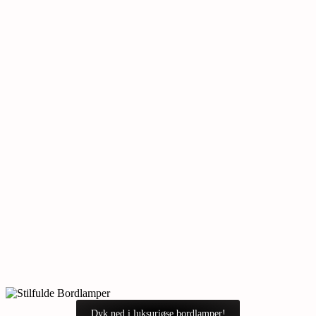
Dyk ned i luksuriøse bordlamper!