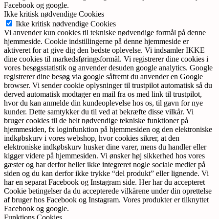
Facebook og google.
Ikke kritisk nødvendige Cookies
Ikke kritisk nødvendige Cookies
Vi anvender kun cookies til tekniske nødvendige formål på denne
hjemmeside. Cookie indstillingerne på denne hjemmeside er
aktiveret for at give dig den bedste oplevelse. Vi indsamler IKKE
dine cookies til markedsføringsformål. Vi registrerer dine cookies i
vores besøgsstatistik og anvender desuden google analytics. Google
registrerer dine besøg via google såfremt du anvender en Google
browser. Vi sender cookie oplysninger til trustpilot automatisk så du
derved automatisk modtager en mail fra os med link til trustpilot,
hvor du kan anmelde din kundeoplevelse hos os, til gavn for nye
kunder. Dette samtykker du til ved at bekræfte disse vilkår. Vi
bruger cookies til de helt nødvendige tekniske funktioner på
hjemmesiden, fx loginfunktion på hjemmesiden og den elektroniske
indkøbskurv i vores webshop, hvor cookies sikrer, at den
elektroniske indkøbskurv husker dine varer, mens du handler eller
kigger videre på hjemmesiden. Vi ønsker høj sikkerhed hos vores
gæster og har derfor heller ikke integreret nogle sociale medier på
siden og du kan derfor ikke trykke “del produkt” eller lignende. Vi
har en separat Facebook og Instagram side. Her har du accepteret
Cookie betingelser da du accepterede vilkårene under din oprettelse
af bruger hos Facebook og Instagram. Vores produkter er tilknyttet
Facebook og google.
Funktions Cookies