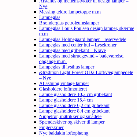
Afstands og mellemstykker til design lamper –
Nye
Messing ældre lampetoppe m.m
Lampeglas
Brænderglas petroleumslamper
Lampeglas Louis Poulsen design lamper, skærme
m.m
Lampeglas Holmegaard lamper – reservedele
Lampeglas med center hul – Lysekroner
Lampeglas med gribekant – Krave
Lampeglas med skruegevind – badeværelse,
opgange m.m.
Lampeglas til lysthus lamper
&tradition Light Forest OD2 Loft/væglampedele
– Nye
Aflastning vintage lamper
Glasholdere loftmonteret
Lampe glasholdere 10,2 cm gribekant
Lampe glasholdere 15,4 cm
Lampe glasholdere 6,2 cm gribekant
Lampe glasholdere 8,4 cm gribekant
Nippelrør, møtrikker og smådele
Spændeskiver og skiver til lamper
Fingerskruer
Nye baldakin loftophæng