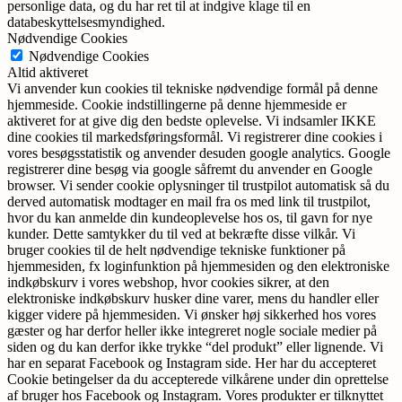
personlige data, og du har ret til at indgive klage til en
databeskyttelsesmyndighed.
Nødvendige Cookies
Nødvendige Cookies
Altid aktiveret
Vi anvender kun cookies til tekniske nødvendige formål på denne
hjemmeside. Cookie indstillingerne på denne hjemmeside er
aktiveret for at give dig den bedste oplevelse. Vi indsamler IKKE
dine cookies til markedsføringsformål. Vi registrerer dine cookies i
vores besøgsstatistik og anvender desuden google analytics. Google
registrerer dine besøg via google såfremt du anvender en Google
browser. Vi sender cookie oplysninger til trustpilot automatisk så du
derved automatisk modtager en mail fra os med link til trustpilot,
hvor du kan anmelde din kundeoplevelse hos os, til gavn for nye
kunder. Dette samtykker du til ved at bekræfte disse vilkår. Vi
bruger cookies til de helt nødvendige tekniske funktioner på
hjemmesiden, fx loginfunktion på hjemmesiden og den elektroniske
indkøbskurv i vores webshop, hvor cookies sikrer, at den
elektroniske indkøbskurv husker dine varer, mens du handler eller
kigger videre på hjemmesiden. Vi ønsker høj sikkerhed hos vores
gæster og har derfor heller ikke integreret nogle sociale medier på
siden og du kan derfor ikke trykke “del produkt” eller lignende. Vi
har en separat Facebook og Instagram side. Her har du accepteret
Cookie betingelser da du accepterede vilkårene under din oprettelse
af bruger hos Facebook og Instagram. Vores produkter er tilknyttet