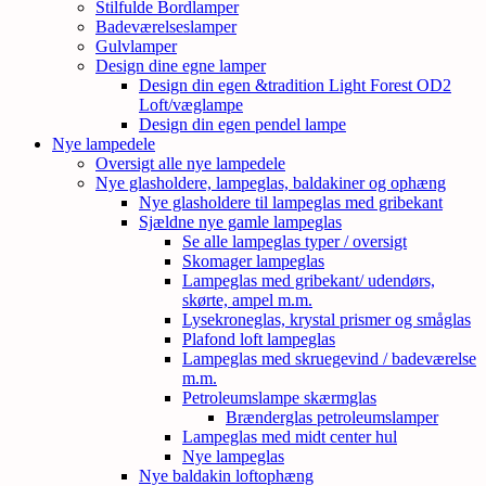
Stilfulde Bordlamper
Badeværelseslamper
Gulvlamper
Design dine egne lamper
Design din egen &tradition Light Forest OD2
Loft/væglampe
Design din egen pendel lampe
Nye lampedele
Oversigt alle nye lampedele
Nye glasholdere, lampeglas, baldakiner og ophæng
Nye glasholdere til lampeglas med gribekant
Sjældne nye gamle lampeglas
Se alle lampeglas typer / oversigt
Skomager lampeglas
Lampeglas med gribekant/ udendørs,
skørte, ampel m.m.
Lysekroneglas, krystal prismer og småglas
Plafond loft lampeglas
Lampeglas med skruegevind / badeværelse
m.m.
Petroleumslampe skærmglas
Brænderglas petroleumslamper
Lampeglas med midt center hul
Nye lampeglas
Nye baldakin loftophæng