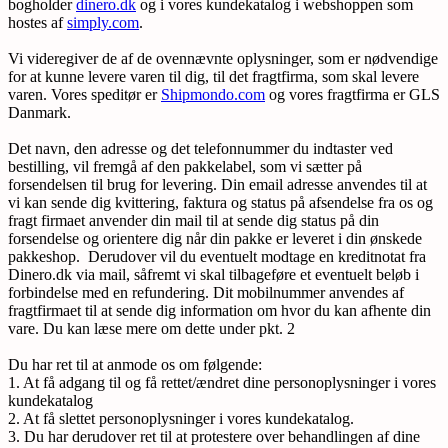
bogholder
dinero.dk
og i vores kundekatalog i webshoppen som
hostes af
simply.com
.
Vi videregiver de af de ovennævnte oplysninger, som er nødvendige
for at kunne levere varen til dig, til det fragtfirma, som skal levere
varen. Vores speditør er
Shipmondo.com
og vores fragtfirma er GLS
Danmark.
Det navn, den adresse og det telefonnummer du indtaster ved
bestilling, vil fremgå af den pakkelabel, som vi sætter på
forsendelsen til brug for levering. Din email adresse anvendes til at
vi kan sende dig kvittering, faktura og status på afsendelse fra os og
fragt firmaet anvender din mail til at sende dig status på din
forsendelse og orientere dig når din pakke er leveret i din ønskede
pakkeshop. Derudover vil du eventuelt modtage en kreditnotat fra
Dinero.dk via mail, såfremt vi skal tilbageføre et eventuelt beløb i
forbindelse med en refundering. Dit mobilnummer anvendes af
fragtfirmaet til at sende dig information om hvor du kan afhente din
vare. Du kan læse mere om dette under pkt. 2
Du har ret til at anmode os om følgende:
1. At få adgang til og få rettet/ændret dine personoplysninger i vores
kundekatalog
2. At få slettet personoplysninger i vores kundekatalog.
3. Du har derudover ret til at protestere over behandlingen af dine