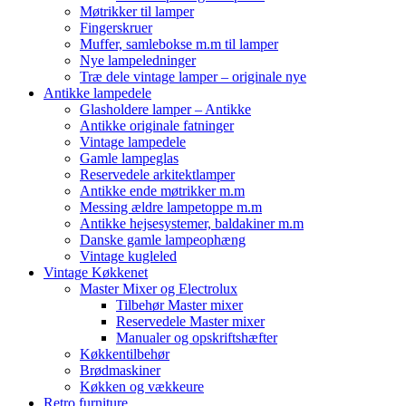
Møtrikker til lamper
Fingerskruer
Muffer, samlebokse m.m til lamper
Nye lampeledninger
Træ dele vintage lamper – originale nye
Antikke lampedele
Glasholdere lamper – Antikke
Antikke originale fatninger
Vintage lampedele
Gamle lampeglas
Reservedele arkitektlamper
Antikke ende møtrikker m.m
Messing ældre lampetoppe m.m
Antikke hejsesystemer, baldakiner m.m
Danske gamle lampeophæng
Vintage kugleled
Vintage Køkkenet
Master Mixer og Electrolux
Tilbehør Master mixer
Reservedele Master mixer
Manualer og opskriftshæfter
Køkkentilbehør
Brødmaskiner
Køkken og vækkeure
Retro furniture