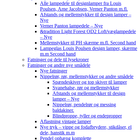
Alle lampedele til designlamper fra Louis
Poulsen, Arne Jacobsen, Verner Panton m.fl.
Afstands og mellemstykker til design lamper –
Nye
Verner Panton lampedele – Nye
&tradition Light Forest OD2 Loft/væglampedele
– Nye
Mellemstykker til PH skærme m.fl. Second hand
Lampeglas Louis Poulsen design lamper, skærme
m.m Second hand
Fatninger og dele til lysekroner
Fatninger og andre nye smådele
Nye fatninger
Nippelrør, rør, mellemstykker og andre smådele
Spændeskiver og top skiver til lamper
Svanehalse, rør og mellemstykker
Afstands og mellemstykker til design
lamper – Nye
Nippelrør, pendelrør og messing
baldakiner.
Blindproppe, tyller og endepropper
Aflastning vintage lamper
Nye tryk – vippe og fodafbrydere, stikdåser, el
dele, hanstik m.m
Pendel ophæng komplette