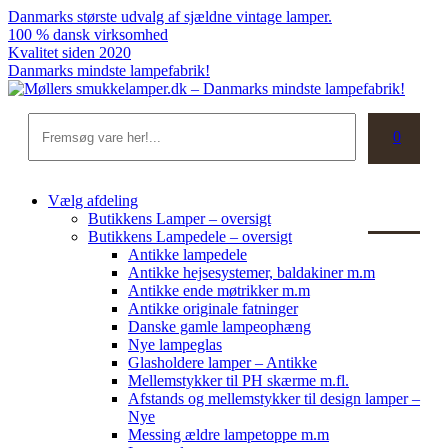
Skip
Danmarks største udvalg af sjældne vintage lamper.
to
100 % dansk virksomhed
content
Kvalitet siden 2020
Danmarks mindste lampefabrik!
Søg
0
Kurv
Vælg afdeling
Butikkens Lamper – oversigt
Butikkens Lampedele – oversigt
Antikke lampedele
Antikke hejsesystemer, baldakiner m.m
Antikke ende møtrikker m.m
Antikke originale fatninger
Danske gamle lampeophæng
Nye lampeglas
Glasholdere lamper – Antikke
Mellemstykker til PH skærme m.fl.
Afstands og mellemstykker til design lamper –
Nye
Messing ældre lampetoppe m.m