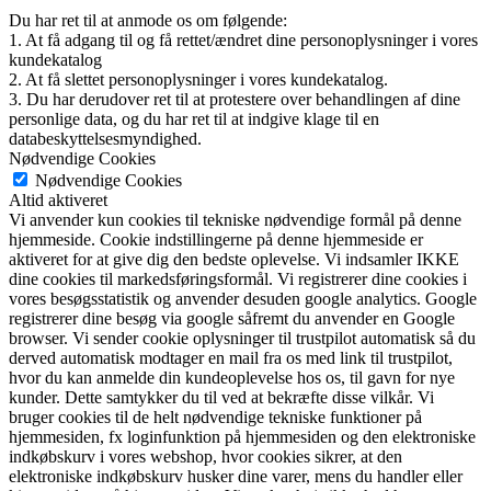
Du har ret til at anmode os om følgende:
1. At få adgang til og få rettet/ændret dine personoplysninger i vores
kundekatalog
2. At få slettet personoplysninger i vores kundekatalog.
3. Du har derudover ret til at protestere over behandlingen af dine
personlige data, og du har ret til at indgive klage til en
databeskyttelsesmyndighed.
Nødvendige Cookies
Nødvendige Cookies
Altid aktiveret
Vi anvender kun cookies til tekniske nødvendige formål på denne
hjemmeside. Cookie indstillingerne på denne hjemmeside er
aktiveret for at give dig den bedste oplevelse. Vi indsamler IKKE
dine cookies til markedsføringsformål. Vi registrerer dine cookies i
vores besøgsstatistik og anvender desuden google analytics. Google
registrerer dine besøg via google såfremt du anvender en Google
browser. Vi sender cookie oplysninger til trustpilot automatisk så du
derved automatisk modtager en mail fra os med link til trustpilot,
hvor du kan anmelde din kundeoplevelse hos os, til gavn for nye
kunder. Dette samtykker du til ved at bekræfte disse vilkår. Vi
bruger cookies til de helt nødvendige tekniske funktioner på
hjemmesiden, fx loginfunktion på hjemmesiden og den elektroniske
indkøbskurv i vores webshop, hvor cookies sikrer, at den
elektroniske indkøbskurv husker dine varer, mens du handler eller