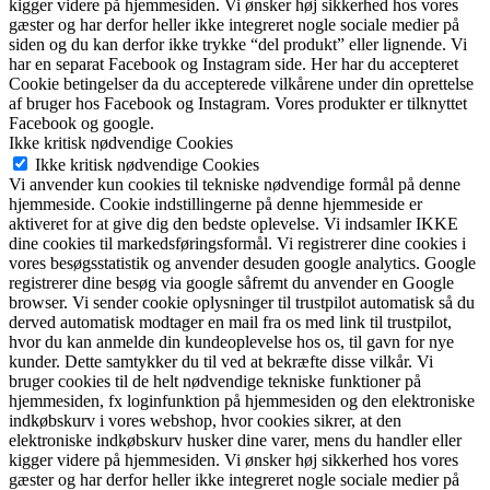
kigger videre på hjemmesiden. Vi ønsker høj sikkerhed hos vores
gæster og har derfor heller ikke integreret nogle sociale medier på
siden og du kan derfor ikke trykke “del produkt” eller lignende. Vi
har en separat Facebook og Instagram side. Her har du accepteret
Cookie betingelser da du accepterede vilkårene under din oprettelse
af bruger hos Facebook og Instagram. Vores produkter er tilknyttet
Facebook og google.
Ikke kritisk nødvendige Cookies
Ikke kritisk nødvendige Cookies
Vi anvender kun cookies til tekniske nødvendige formål på denne
hjemmeside. Cookie indstillingerne på denne hjemmeside er
aktiveret for at give dig den bedste oplevelse. Vi indsamler IKKE
dine cookies til markedsføringsformål. Vi registrerer dine cookies i
vores besøgsstatistik og anvender desuden google analytics. Google
registrerer dine besøg via google såfremt du anvender en Google
browser. Vi sender cookie oplysninger til trustpilot automatisk så du
derved automatisk modtager en mail fra os med link til trustpilot,
hvor du kan anmelde din kundeoplevelse hos os, til gavn for nye
kunder. Dette samtykker du til ved at bekræfte disse vilkår. Vi
bruger cookies til de helt nødvendige tekniske funktioner på
hjemmesiden, fx loginfunktion på hjemmesiden og den elektroniske
indkøbskurv i vores webshop, hvor cookies sikrer, at den
elektroniske indkøbskurv husker dine varer, mens du handler eller
kigger videre på hjemmesiden. Vi ønsker høj sikkerhed hos vores
gæster og har derfor heller ikke integreret nogle sociale medier på