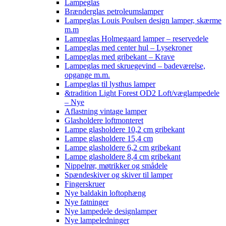
Lampeglas
Brænderglas petroleumslamper
Lampeglas Louis Poulsen design lamper, skærme
m.m
Lampeglas Holmegaard lamper – reservedele
Lampeglas med center hul – Lysekroner
Lampeglas med gribekant – Krave
Lampeglas med skruegevind – badeværelse,
opgange m.m.
Lampeglas til lysthus lamper
&tradition Light Forest OD2 Loft/væglampedele
– Nye
Aflastning vintage lamper
Glasholdere loftmonteret
Lampe glasholdere 10,2 cm gribekant
Lampe glasholdere 15,4 cm
Lampe glasholdere 6,2 cm gribekant
Lampe glasholdere 8,4 cm gribekant
Nippelrør, møtrikker og smådele
Spændeskiver og skiver til lamper
Fingerskruer
Nye baldakin loftophæng
Nye fatninger
Nye lampedele designlamper
Nye lampeledninger