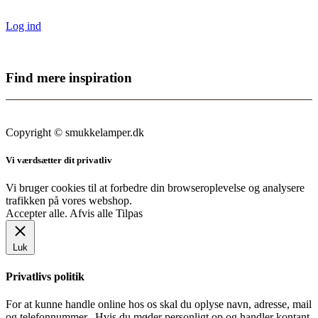
Log ind
Find mere inspiration
Sikker dansk webshop – SSL-krypteret & drevet fra Vestjylland
Copyright © smukkelamper.dk
Vi værdsætter dit privatliv
Vi bruger cookies til at forbedre din browseroplevelse og analysere
trafikken på vores webshop.
Accepter alle
.
Afvis alle
Tilpas
Luk
Privatlivs politik
For at kunne handle online hos os skal du oplyse navn, adresse, mail
og telefonnummer. Hvis du møder personligt op og handler kontant,