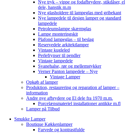
Nye tryk – vippe og fodafbrydere, stikdåser, el
dele, hanstik m.m
Nye glasholdere til lampeglas med gribekant
Nye lampedele til design lamper og standard
lampedele
Petroleumslampe skærmglas
Lampe monteringskit
Plafond lampeglas – til beslag
Reservedele arkitektlamper
Vintage kugleled
Perlefrynser til pendler
Vintage lampedele
Svanehalse, rør og mellemstykker
Verner Panton lampedele – Nye
Vintage Lamper
Opkøb af lamper
Produktion, restaurering og reparation af lamper –
information
Andre nye afbrydere og El dele fra 1970 m.m.
Porcelænsmateriel installationer antikke m.fl
Lamper på Tilbud
Smukke Lamper
Boutique Køkkenlamper
Farvede og kontrastfulde