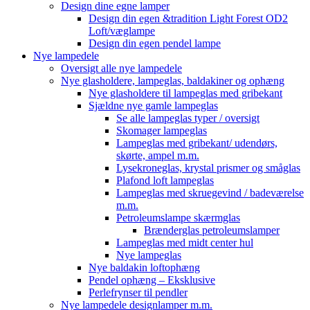
Design dine egne lamper
Design din egen &tradition Light Forest OD2
Loft/væglampe
Design din egen pendel lampe
Nye lampedele
Oversigt alle nye lampedele
Nye glasholdere, lampeglas, baldakiner og ophæng
Nye glasholdere til lampeglas med gribekant
Sjældne nye gamle lampeglas
Se alle lampeglas typer / oversigt
Skomager lampeglas
Lampeglas med gribekant/ udendørs,
skørte, ampel m.m.
Lysekroneglas, krystal prismer og småglas
Plafond loft lampeglas
Lampeglas med skruegevind / badeværelse
m.m.
Petroleumslampe skærmglas
Brænderglas petroleumslamper
Lampeglas med midt center hul
Nye lampeglas
Nye baldakin loftophæng
Pendel ophæng – Eksklusive
Perlefrynser til pendler
Nye lampedele designlamper m.m.