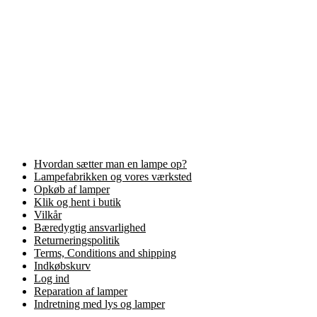
Hvordan sætter man en lampe op?
Lampefabrikken og vores værksted
Opkøb af lamper
Klik og hent i butik
Vilkår
Bæredygtig ansvarlighed
Returneringspolitik
Terms, Conditions and shipping
Indkøbskurv
Log ind
Reparation af lamper
Indretning med lys og lamper