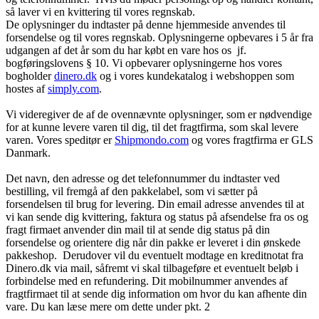
så laver vi en kvittering til vores regnskab.
De oplysninger du indtaster på denne hjemmeside anvendes til
forsendelse og til vores regnskab. Oplysningerne opbevares i 5 år fra
udgangen af det år som du har købt en vare hos os jf.
bogføringslovens § 10. Vi opbevarer oplysningerne hos vores
bogholder
dinero.dk
og i vores kundekatalog i webshoppen som
hostes af
simply.com
.
Vi videregiver de af de ovennævnte oplysninger, som er nødvendige
for at kunne levere varen til dig, til det fragtfirma, som skal levere
varen. Vores speditør er
Shipmondo.com
og vores fragtfirma er GLS
Danmark.
Det navn, den adresse og det telefonnummer du indtaster ved
bestilling, vil fremgå af den pakkelabel, som vi sætter på
forsendelsen til brug for levering. Din email adresse anvendes til at
vi kan sende dig kvittering, faktura og status på afsendelse fra os og
fragt firmaet anvender din mail til at sende dig status på din
forsendelse og orientere dig når din pakke er leveret i din ønskede
pakkeshop. Derudover vil du eventuelt modtage en kreditnotat fra
Dinero.dk via mail, såfremt vi skal tilbageføre et eventuelt beløb i
forbindelse med en refundering. Dit mobilnummer anvendes af
fragtfirmaet til at sende dig information om hvor du kan afhente din
vare. Du kan læse mere om dette under pkt. 2