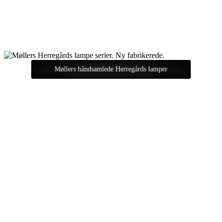
Møllers håndsamlede Herregårds lamper