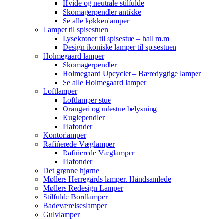
Hvide og neutrale stilfulde
Skomagerpendler antikke
Se alle køkkenlamper
Lamper til spisestuen
Lysekroner til spisestue – hall m.m
Design ikoniske lamper til spisestuen
Holmegaard lamper
Skomagerpendler
Holmegaard Upcyclet – Bæredygtige lamper
Se alle Holmegaard lamper
Loftlamper
Loftlamper stue
Orangeri og udestue belysning
Kuglependler
Plafonder
Kontorlamper
Rafińerede Væglamper
Rafińerede Væglamper
Plafonder
Det grønne hjørne
Møllers Herregårds lamper. Håndsamlede
Møllers Redesign Lamper
Stilfulde Bordlamper
Badeværelseslamper
Gulvlamper