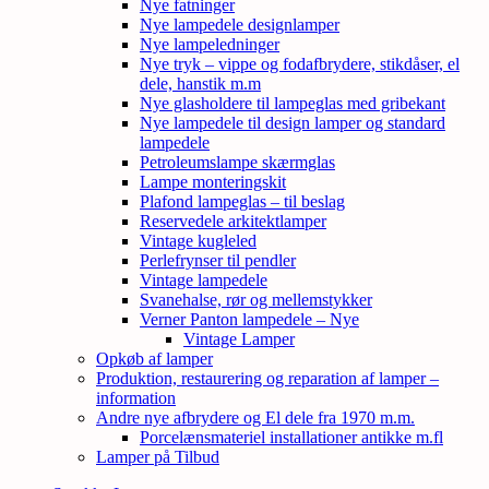
Nye fatninger
Nye lampedele designlamper
Nye lampeledninger
Nye tryk – vippe og fodafbrydere, stikdåser, el
dele, hanstik m.m
Nye glasholdere til lampeglas med gribekant
Nye lampedele til design lamper og standard
lampedele
Petroleumslampe skærmglas
Lampe monteringskit
Plafond lampeglas – til beslag
Reservedele arkitektlamper
Vintage kugleled
Perlefrynser til pendler
Vintage lampedele
Svanehalse, rør og mellemstykker
Verner Panton lampedele – Nye
Vintage Lamper
Opkøb af lamper
Produktion, restaurering og reparation af lamper –
information
Andre nye afbrydere og El dele fra 1970 m.m.
Porcelænsmateriel installationer antikke m.fl
Lamper på Tilbud