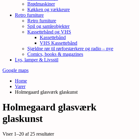
Brødmaskiner
Køkken og vækkeure
Retro furniture
Retro furniture
Spil og samleobjekter
Kassettebånd og VHS
Kassettebånd
VHS Kassettebånd
Sjældne rør til rørforstærkere og radio – nye
Comics, books & magazines
Lys, lamper & Livsstil
Google maps
Home
Varer
Holmegaard glasværk glaskunst
Holmegaard glasværk
glaskunst
Sorteret
Viser 1–20 af 25 resultater