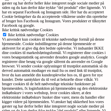
gæster og har derfor heller ikke integreret nogle sociale medier på
siden og du kan derfor ikke trykke “del produkt” eller lignende. Vi
har en separat Facebook og Instagram side. Her har du accepteret
Cookie betingelser da du accepterede vilkårene under din oprettelse
af bruger hos Facebook og Instagram. Vores produkter er tilknyttet
Facebook og google.
Ikke kritisk nødvendige Cookies
Ikke kritisk nødvendige Cookies
Vi anvender kun cookies til tekniske nødvendige formål på denne
hjemmeside. Cookie indstillingerne på denne hjemmeside er
aktiveret for at give dig den bedste oplevelse. Vi indsamler IKKE
dine cookies til markedsføringsformål. Vi registrerer dine cookies i
vores besøgsstatistik og anvender desuden google analytics. Google
registrerer dine besøg via google såfremt du anvender en Google
browser. Vi sender cookie oplysninger til trustpilot automatisk så du
derved automatisk modtager en mail fra os med link til trustpilot,
hvor du kan anmelde din kundeoplevelse hos os, til gavn for nye
kunder. Dette samtykker du til ved at bekræfte disse vilkår. Vi
bruger cookies til de helt nødvendige tekniske funktioner på
hjemmesiden, fx loginfunktion på hjemmesiden og den elektroniske
indkøbskurv i vores webshop, hvor cookies sikrer, at den
elektroniske indkøbskurv husker dine varer, mens du handler eller
kigger videre på hjemmesiden. Vi ønsker høj sikkerhed hos vores
gæster og har derfor heller ikke integreret nogle sociale medier på
siden og du kan derfor ikke trykke “del produkt” eller lignende. Vi