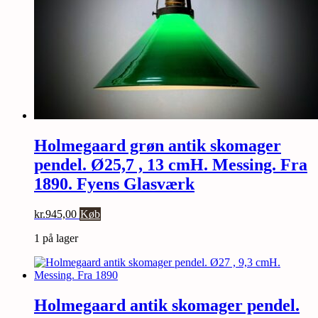
Holmegaard grøn antik skomager
pendel. Ø25,7 , 13 cmH. Messing. Fra
1890. Fyens Glasværk
kr.
945,00
Køb
1 på lager
Holmegaard antik skomager pendel.