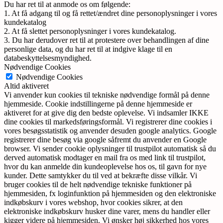
Du har ret til at anmode os om følgende:
1. At få adgang til og få rettet/ændret dine personoplysninger i vores
kundekatalog
2. At få slettet personoplysninger i vores kundekatalog.
3. Du har derudover ret til at protestere over behandlingen af dine
personlige data, og du har ret til at indgive klage til en
databeskyttelsesmyndighed.
Nødvendige Cookies
Nødvendige Cookies
Altid aktiveret
Vi anvender kun cookies til tekniske nødvendige formål på denne
hjemmeside. Cookie indstillingerne på denne hjemmeside er
aktiveret for at give dig den bedste oplevelse. Vi indsamler IKKE
dine cookies til markedsføringsformål. Vi registrerer dine cookies i
vores besøgsstatistik og anvender desuden google analytics. Google
registrerer dine besøg via google såfremt du anvender en Google
browser. Vi sender cookie oplysninger til trustpilot automatisk så du
derved automatisk modtager en mail fra os med link til trustpilot,
hvor du kan anmelde din kundeoplevelse hos os, til gavn for nye
kunder. Dette samtykker du til ved at bekræfte disse vilkår. Vi
bruger cookies til de helt nødvendige tekniske funktioner på
hjemmesiden, fx loginfunktion på hjemmesiden og den elektroniske
indkøbskurv i vores webshop, hvor cookies sikrer, at den
elektroniske indkøbskurv husker dine varer, mens du handler eller
kigger videre på hjemmesiden. Vi ønsker høj sikkerhed hos vores