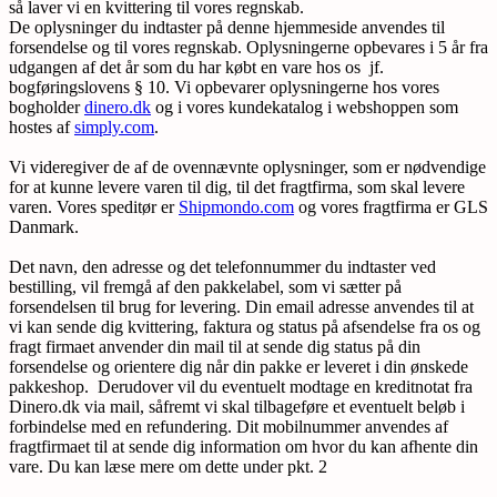
så laver vi en kvittering til vores regnskab.
De oplysninger du indtaster på denne hjemmeside anvendes til
forsendelse og til vores regnskab. Oplysningerne opbevares i 5 år fra
udgangen af det år som du har købt en vare hos os jf.
bogføringslovens § 10. Vi opbevarer oplysningerne hos vores
bogholder
dinero.dk
og i vores kundekatalog i webshoppen som
hostes af
simply.com
.
Vi videregiver de af de ovennævnte oplysninger, som er nødvendige
for at kunne levere varen til dig, til det fragtfirma, som skal levere
varen. Vores speditør er
Shipmondo.com
og vores fragtfirma er GLS
Danmark.
Det navn, den adresse og det telefonnummer du indtaster ved
bestilling, vil fremgå af den pakkelabel, som vi sætter på
forsendelsen til brug for levering. Din email adresse anvendes til at
vi kan sende dig kvittering, faktura og status på afsendelse fra os og
fragt firmaet anvender din mail til at sende dig status på din
forsendelse og orientere dig når din pakke er leveret i din ønskede
pakkeshop. Derudover vil du eventuelt modtage en kreditnotat fra
Dinero.dk via mail, såfremt vi skal tilbageføre et eventuelt beløb i
forbindelse med en refundering. Dit mobilnummer anvendes af
fragtfirmaet til at sende dig information om hvor du kan afhente din
vare. Du kan læse mere om dette under pkt. 2