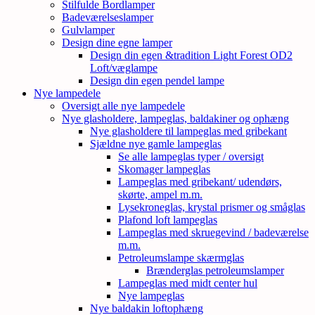
Stilfulde Bordlamper
Badeværelseslamper
Gulvlamper
Design dine egne lamper
Design din egen &tradition Light Forest OD2
Loft/væglampe
Design din egen pendel lampe
Nye lampedele
Oversigt alle nye lampedele
Nye glasholdere, lampeglas, baldakiner og ophæng
Nye glasholdere til lampeglas med gribekant
Sjældne nye gamle lampeglas
Se alle lampeglas typer / oversigt
Skomager lampeglas
Lampeglas med gribekant/ udendørs,
skørte, ampel m.m.
Lysekroneglas, krystal prismer og småglas
Plafond loft lampeglas
Lampeglas med skruegevind / badeværelse
m.m.
Petroleumslampe skærmglas
Brænderglas petroleumslamper
Lampeglas med midt center hul
Nye lampeglas
Nye baldakin loftophæng