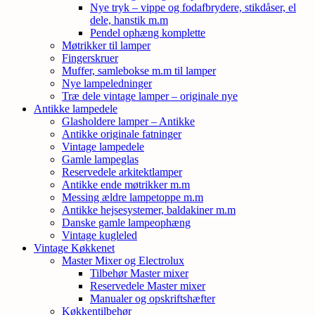
Nye tryk – vippe og fodafbrydere, stikdåser, el
dele, hanstik m.m
Pendel ophæng komplette
Møtrikker til lamper
Fingerskruer
Muffer, samlebokse m.m til lamper
Nye lampeledninger
Træ dele vintage lamper – originale nye
Antikke lampedele
Glasholdere lamper – Antikke
Antikke originale fatninger
Vintage lampedele
Gamle lampeglas
Reservedele arkitektlamper
Antikke ende møtrikker m.m
Messing ældre lampetoppe m.m
Antikke hejsesystemer, baldakiner m.m
Danske gamle lampeophæng
Vintage kugleled
Vintage Køkkenet
Master Mixer og Electrolux
Tilbehør Master mixer
Reservedele Master mixer
Manualer og opskriftshæfter
Køkkentilbehør