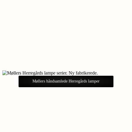
Møllers håndsamlede Herregårds lamper