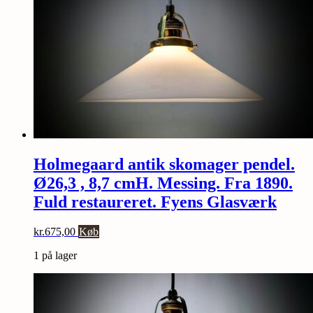
Holmegaard antik skomager pendel.
Ø26,3 , 8,7 cmH. Messing. Fra 1890.
Fuld restaureret. Fyens Glasværk
kr.
675,00
Køb
1 på lager