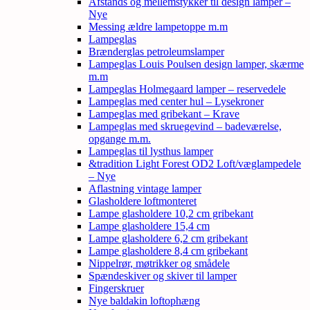
Afstands og mellemstykker til design lamper –
Nye
Messing ældre lampetoppe m.m
Lampeglas
Brænderglas petroleumslamper
Lampeglas Louis Poulsen design lamper, skærme
m.m
Lampeglas Holmegaard lamper – reservedele
Lampeglas med center hul – Lysekroner
Lampeglas med gribekant – Krave
Lampeglas med skruegevind – badeværelse,
opgange m.m.
Lampeglas til lysthus lamper
&tradition Light Forest OD2 Loft/væglampedele
– Nye
Aflastning vintage lamper
Glasholdere loftmonteret
Lampe glasholdere 10,2 cm gribekant
Lampe glasholdere 15,4 cm
Lampe glasholdere 6,2 cm gribekant
Lampe glasholdere 8,4 cm gribekant
Nippelrør, møtrikker og smådele
Spændeskiver og skiver til lamper
Fingerskruer
Nye baldakin loftophæng