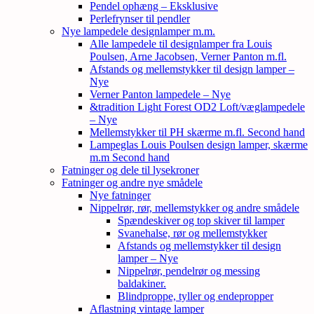
Pendel ophæng – Eksklusive
Perlefrynser til pendler
Nye lampedele designlamper m.m.
Alle lampedele til designlamper fra Louis
Poulsen, Arne Jacobsen, Verner Panton m.fl.
Afstands og mellemstykker til design lamper –
Nye
Verner Panton lampedele – Nye
&tradition Light Forest OD2 Loft/væglampedele
– Nye
Mellemstykker til PH skærme m.fl. Second hand
Lampeglas Louis Poulsen design lamper, skærme
m.m Second hand
Fatninger og dele til lysekroner
Fatninger og andre nye smådele
Nye fatninger
Nippelrør, rør, mellemstykker og andre smådele
Spændeskiver og top skiver til lamper
Svanehalse, rør og mellemstykker
Afstands og mellemstykker til design
lamper – Nye
Nippelrør, pendelrør og messing
baldakiner.
Blindproppe, tyller og endepropper
Aflastning vintage lamper