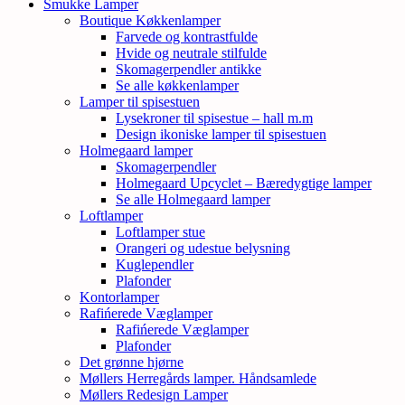
Smukke Lamper
Boutique Køkkenlamper
Farvede og kontrastfulde
Hvide og neutrale stilfulde
Skomagerpendler antikke
Se alle køkkenlamper
Lamper til spisestuen
Lysekroner til spisestue – hall m.m
Design ikoniske lamper til spisestuen
Holmegaard lamper
Skomagerpendler
Holmegaard Upcyclet – Bæredygtige lamper
Se alle Holmegaard lamper
Loftlamper
Loftlamper stue
Orangeri og udestue belysning
Kuglependler
Plafonder
Kontorlamper
Rafińerede Væglamper
Rafińerede Væglamper
Plafonder
Det grønne hjørne
Møllers Herregårds lamper. Håndsamlede
Møllers Redesign Lamper