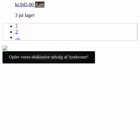
kr.
945,00
Køb
3 på lager
1
2
→
Oplev vores eksklusive udvalg af lysekroner!