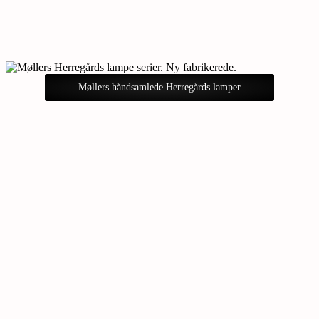
Møllers håndsamlede Herregårds lamper