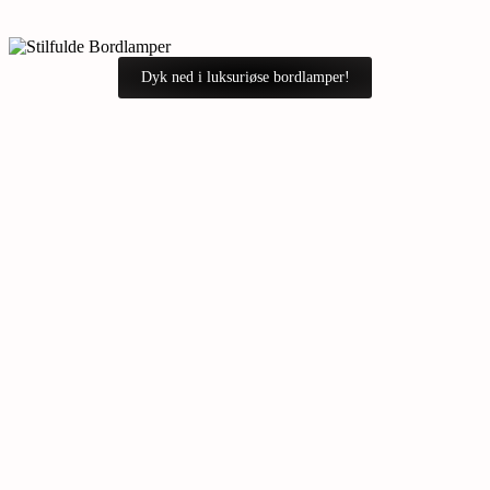
Dyk ned i luksuriøse bordlamper!