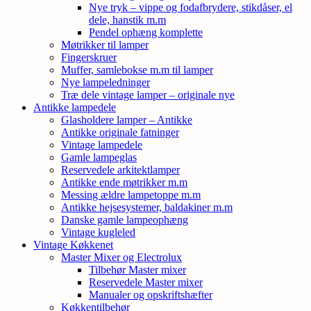
Nye tryk – vippe og fodafbrydere, stikdåser, el
dele, hanstik m.m
Pendel ophæng komplette
Møtrikker til lamper
Fingerskruer
Muffer, samlebokse m.m til lamper
Nye lampeledninger
Træ dele vintage lamper – originale nye
Antikke lampedele
Glasholdere lamper – Antikke
Antikke originale fatninger
Vintage lampedele
Gamle lampeglas
Reservedele arkitektlamper
Antikke ende møtrikker m.m
Messing ældre lampetoppe m.m
Antikke hejsesystemer, baldakiner m.m
Danske gamle lampeophæng
Vintage kugleled
Vintage Køkkenet
Master Mixer og Electrolux
Tilbehør Master mixer
Reservedele Master mixer
Manualer og opskriftshæfter
Køkkentilbehør