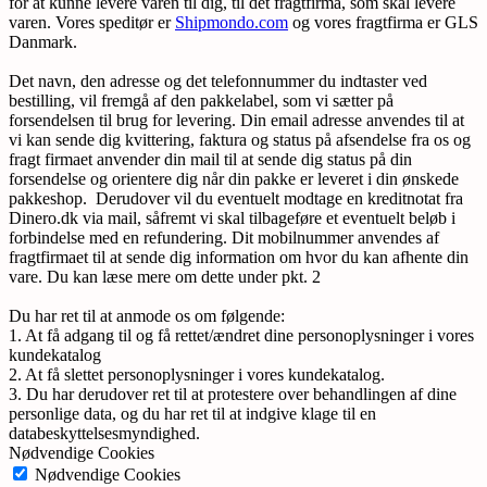
for at kunne levere varen til dig, til det fragtfirma, som skal levere
varen. Vores speditør er
Shipmondo.com
og vores fragtfirma er GLS
Danmark.
Det navn, den adresse og det telefonnummer du indtaster ved
bestilling, vil fremgå af den pakkelabel, som vi sætter på
forsendelsen til brug for levering. Din email adresse anvendes til at
vi kan sende dig kvittering, faktura og status på afsendelse fra os og
fragt firmaet anvender din mail til at sende dig status på din
forsendelse og orientere dig når din pakke er leveret i din ønskede
pakkeshop. Derudover vil du eventuelt modtage en kreditnotat fra
Dinero.dk via mail, såfremt vi skal tilbageføre et eventuelt beløb i
forbindelse med en refundering. Dit mobilnummer anvendes af
fragtfirmaet til at sende dig information om hvor du kan afhente din
vare. Du kan læse mere om dette under pkt. 2
Du har ret til at anmode os om følgende:
1. At få adgang til og få rettet/ændret dine personoplysninger i vores
kundekatalog
2. At få slettet personoplysninger i vores kundekatalog.
3. Du har derudover ret til at protestere over behandlingen af dine
personlige data, og du har ret til at indgive klage til en
databeskyttelsesmyndighed.
Nødvendige Cookies
Nødvendige Cookies