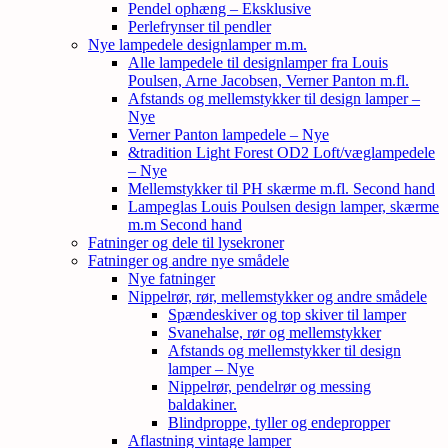
Pendel ophæng – Eksklusive
Perlefrynser til pendler
Nye lampedele designlamper m.m.
Alle lampedele til designlamper fra Louis
Poulsen, Arne Jacobsen, Verner Panton m.fl.
Afstands og mellemstykker til design lamper –
Nye
Verner Panton lampedele – Nye
&tradition Light Forest OD2 Loft/væglampedele
– Nye
Mellemstykker til PH skærme m.fl. Second hand
Lampeglas Louis Poulsen design lamper, skærme
m.m Second hand
Fatninger og dele til lysekroner
Fatninger og andre nye smådele
Nye fatninger
Nippelrør, rør, mellemstykker og andre smådele
Spændeskiver og top skiver til lamper
Svanehalse, rør og mellemstykker
Afstands og mellemstykker til design
lamper – Nye
Nippelrør, pendelrør og messing
baldakiner.
Blindproppe, tyller og endepropper
Aflastning vintage lamper