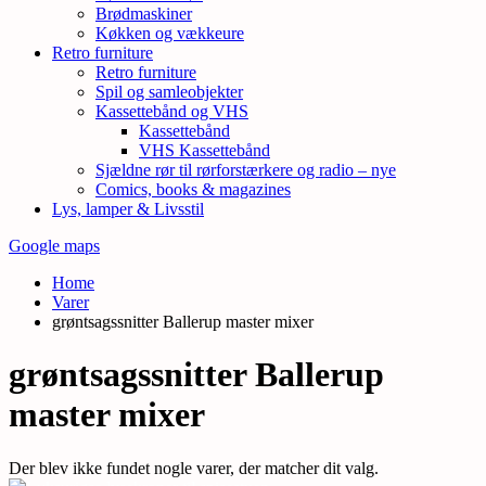
Brødmaskiner
Køkken og vækkeure
Retro furniture
Retro furniture
Spil og samleobjekter
Kassettebånd og VHS
Kassettebånd
VHS Kassettebånd
Sjældne rør til rørforstærkere og radio – nye
Comics, books & magazines
Lys, lamper & Livsstil
Google maps
Home
Varer
grøntsagssnitter Ballerup master mixer
grøntsagssnitter Ballerup
master mixer
Der blev ikke fundet nogle varer, der matcher dit valg.