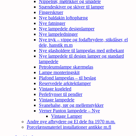
Nippelrør, møtrikker og smådele
Spændeskiver og skiver til lamper
Fingerskruer
Nye baldakin loftophæng
Nye fatninger
Nye lampedele designlamper
Nye lampeledninger
Nye tryk – vippe og fodafbrydere, stikdåser, el
dele, hanstik m.m
Nye glasholdere til lampeglas med gribekant
Nye lampedele til design lamper og standard
lampedele
Petroleumslampe skærmglas
Lampe monteringskit
Plafond lampeglas – til beslag
Reservedele arkitektlamper
Vintage kugleled
Perlefrynser til pendler
Vintage lampedele
Svanehalse, rør og mellemstykker
Verner Panton lampedele – Nye
Vintage Lamper
Andre nye afbrydere og El dele fra 1970 m.m.
Porcelænsmateriel installationer antikke m.fl