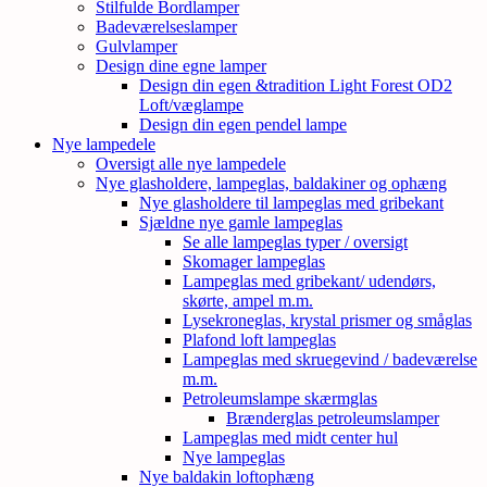
Stilfulde Bordlamper
Badeværelseslamper
Gulvlamper
Design dine egne lamper
Design din egen &tradition Light Forest OD2
Loft/væglampe
Design din egen pendel lampe
Nye lampedele
Oversigt alle nye lampedele
Nye glasholdere, lampeglas, baldakiner og ophæng
Nye glasholdere til lampeglas med gribekant
Sjældne nye gamle lampeglas
Se alle lampeglas typer / oversigt
Skomager lampeglas
Lampeglas med gribekant/ udendørs,
skørte, ampel m.m.
Lysekroneglas, krystal prismer og småglas
Plafond loft lampeglas
Lampeglas med skruegevind / badeværelse
m.m.
Petroleumslampe skærmglas
Brænderglas petroleumslamper
Lampeglas med midt center hul
Nye lampeglas
Nye baldakin loftophæng