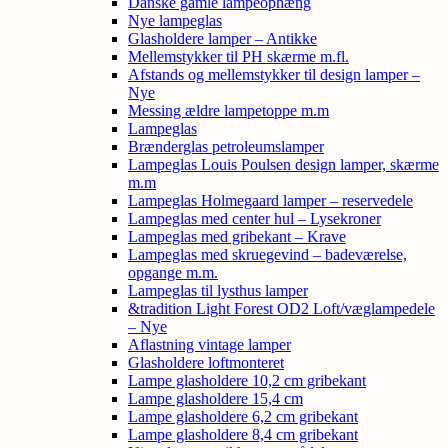
Danske gamle lampeophæng
Nye lampeglas
Glasholdere lamper – Antikke
Mellemstykker til PH skærme m.fl.
Afstands og mellemstykker til design lamper –
Nye
Messing ældre lampetoppe m.m
Lampeglas
Brænderglas petroleumslamper
Lampeglas Louis Poulsen design lamper, skærme
m.m
Lampeglas Holmegaard lamper – reservedele
Lampeglas med center hul – Lysekroner
Lampeglas med gribekant – Krave
Lampeglas med skruegevind – badeværelse,
opgange m.m.
Lampeglas til lysthus lamper
&tradition Light Forest OD2 Loft/væglampedele
– Nye
Aflastning vintage lamper
Glasholdere loftmonteret
Lampe glasholdere 10,2 cm gribekant
Lampe glasholdere 15,4 cm
Lampe glasholdere 6,2 cm gribekant
Lampe glasholdere 8,4 cm gribekant