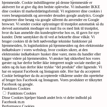
hjemmeside. Cookie indstillingerne på denne hjemmeside er
aktiveret for at give dig den bedste oplevelse. Vi indsamler IKKE
dine cookies til markedsføringsformål. Vi registrerer dine cookies i
vores besøgsstatistik og anvender desuden google analytics. Google
registrerer dine besøg via google såfremt du anvender en Google
browser. Vi sender cookie oplysninger til trustpilot automatisk så du
derved automatisk modtager en mail fra os med link til trustpilot,
hvor du kan anmelde din kundeoplevelse hos os, til gavn for nye
kunder. Dette samtykker du til ved at bekræfte disse vilkår. Vi
bruger cookies til de helt nødvendige tekniske funktioner på
hjemmesiden, fx loginfunktion på hjemmesiden og den elektroniske
indkøbskurv i vores webshop, hvor cookies sikrer, at den
elektroniske indkøbskurv husker dine varer, mens du handler eller
kigger videre på hjemmesiden. Vi ønsker høj sikkerhed hos vores
gæster og har derfor heller ikke integreret nogle sociale medier på
siden og du kan derfor ikke trykke “del produkt” eller lignende. Vi
har en separat Facebook og Instagram side. Her har du accepteret
Cookie betingelser da du accepterede vilkårene under din oprettelse
af bruger hos Facebook og Instagram. Vores produkter er tilknyttet
Facebook og google.
Funktions Cookies
Funktions Cookies
Disse Cookies hjælper blandt andet hvis vi deler indhold på
Facebook m.m
Performance Cookies