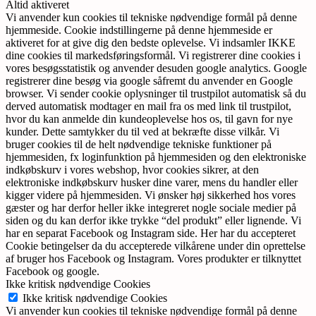
Altid aktiveret
Vi anvender kun cookies til tekniske nødvendige formål på denne
hjemmeside. Cookie indstillingerne på denne hjemmeside er
aktiveret for at give dig den bedste oplevelse. Vi indsamler IKKE
dine cookies til markedsføringsformål. Vi registrerer dine cookies i
vores besøgsstatistik og anvender desuden google analytics. Google
registrerer dine besøg via google såfremt du anvender en Google
browser. Vi sender cookie oplysninger til trustpilot automatisk så du
derved automatisk modtager en mail fra os med link til trustpilot,
hvor du kan anmelde din kundeoplevelse hos os, til gavn for nye
kunder. Dette samtykker du til ved at bekræfte disse vilkår. Vi
bruger cookies til de helt nødvendige tekniske funktioner på
hjemmesiden, fx loginfunktion på hjemmesiden og den elektroniske
indkøbskurv i vores webshop, hvor cookies sikrer, at den
elektroniske indkøbskurv husker dine varer, mens du handler eller
kigger videre på hjemmesiden. Vi ønsker høj sikkerhed hos vores
gæster og har derfor heller ikke integreret nogle sociale medier på
siden og du kan derfor ikke trykke “del produkt” eller lignende. Vi
har en separat Facebook og Instagram side. Her har du accepteret
Cookie betingelser da du accepterede vilkårene under din oprettelse
af bruger hos Facebook og Instagram. Vores produkter er tilknyttet
Facebook og google.
Ikke kritisk nødvendige Cookies
Ikke kritisk nødvendige Cookies
Vi anvender kun cookies til tekniske nødvendige formål på denne