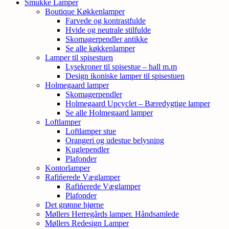
Smukke Lamper
Boutique Køkkenlamper
Farvede og kontrastfulde
Hvide og neutrale stilfulde
Skomagerpendler antikke
Se alle køkkenlamper
Lamper til spisestuen
Lysekroner til spisestue – hall m.m
Design ikoniske lamper til spisestuen
Holmegaard lamper
Skomagerpendler
Holmegaard Upcyclet – Bæredygtige lamper
Se alle Holmegaard lamper
Loftlamper
Loftlamper stue
Orangeri og udestue belysning
Kuglependler
Plafonder
Kontorlamper
Rafińerede Væglamper
Rafińerede Væglamper
Plafonder
Det grønne hjørne
Møllers Herregårds lamper. Håndsamlede
Møllers Redesign Lamper