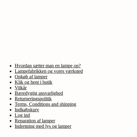
Hvordan sætter man en lampe op?
Lampefabrikken og vores værksted
Opkøb af lamper
Klik og hent i butik
Vilkår
Bæredygtig ansvarlighed
Returneringspolitik
Terms, Conditions and shipping
Indkøbskurv
Log ind
Reparation af lamper
Indretning med lys og lamper