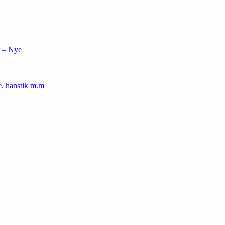
r – Nye
le, hanstik m.m