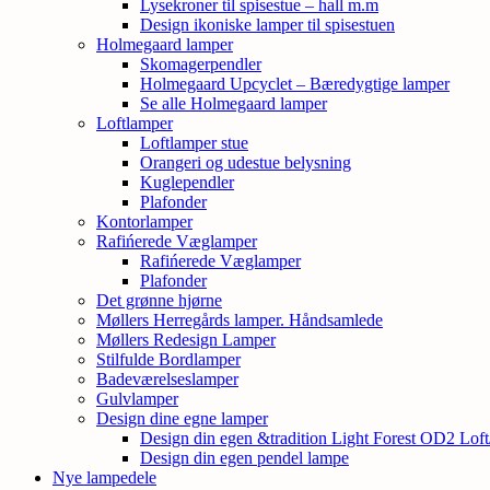
Lysekroner til spisestue – hall m.m
Design ikoniske lamper til spisestuen
Holmegaard lamper
Skomagerpendler
Holmegaard Upcyclet – Bæredygtige lamper
Se alle Holmegaard lamper
Loftlamper
Loftlamper stue
Orangeri og udestue belysning
Kuglependler
Plafonder
Kontorlamper
Rafińerede Væglamper
Rafińerede Væglamper
Plafonder
Det grønne hjørne
Møllers Herregårds lamper. Håndsamlede
Møllers Redesign Lamper
Stilfulde Bordlamper
Badeværelseslamper
Gulvlamper
Design dine egne lamper
Design din egen &tradition Light Forest OD2 Lof
Design din egen pendel lampe
Nye lampedele