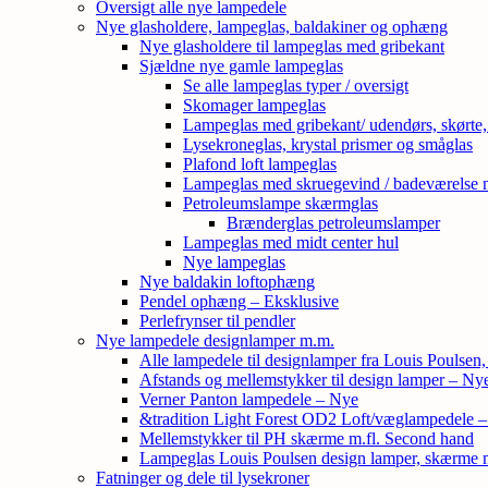
Oversigt alle nye lampedele
Nye glasholdere, lampeglas, baldakiner og ophæng
Nye glasholdere til lampeglas med gribekant
Sjældne nye gamle lampeglas
Se alle lampeglas typer / oversigt
Skomager lampeglas
Lampeglas med gribekant/ udendørs, skørte
Lysekroneglas, krystal prismer og småglas
Plafond loft lampeglas
Lampeglas med skruegevind / badeværelse 
Petroleumslampe skærmglas
Brænderglas petroleumslamper
Lampeglas med midt center hul
Nye lampeglas
Nye baldakin loftophæng
Pendel ophæng – Eksklusive
Perlefrynser til pendler
Nye lampedele designlamper m.m.
Alle lampedele til designlamper fra Louis Poulsen
Afstands og mellemstykker til design lamper – Ny
Verner Panton lampedele – Nye
&tradition Light Forest OD2 Loft/væglampedele 
Mellemstykker til PH skærme m.fl. Second hand
Lampeglas Louis Poulsen design lamper, skærme
Fatninger og dele til lysekroner