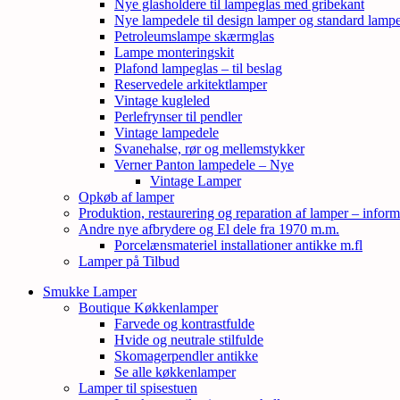
Nye glasholdere til lampeglas med gribekant
Nye lampedele til design lamper og standard lamp
Petroleumslampe skærmglas
Lampe monteringskit
Plafond lampeglas – til beslag
Reservedele arkitektlamper
Vintage kugleled
Perlefrynser til pendler
Vintage lampedele
Svanehalse, rør og mellemstykker
Verner Panton lampedele – Nye
Vintage Lamper
Opkøb af lamper
Produktion, restaurering og reparation af lamper – inform
Andre nye afbrydere og El dele fra 1970 m.m.
Porcelænsmateriel installationer antikke m.fl
Lamper på Tilbud
Smukke Lamper
Boutique Køkkenlamper
Farvede og kontrastfulde
Hvide og neutrale stilfulde
Skomagerpendler antikke
Se alle køkkenlamper
Lamper til spisestuen