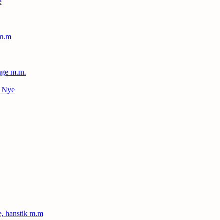
e
 m.m
nge m.m.
– Nye
le, hanstik m.m