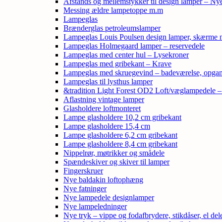
Afstands og mellemstykker til design lamper – Ny
Messing ældre lampetoppe m.m
Lampeglas
Brænderglas petroleumslamper
Lampeglas Louis Poulsen design lamper, skærme
Lampeglas Holmegaard lamper – reservedele
Lampeglas med center hul – Lysekroner
Lampeglas med gribekant – Krave
Lampeglas med skruegevind – badeværelse, opga
Lampeglas til lysthus lamper
&tradition Light Forest OD2 Loft/væglampedele 
Aflastning vintage lamper
Glasholdere loftmonteret
Lampe glasholdere 10,2 cm gribekant
Lampe glasholdere 15,4 cm
Lampe glasholdere 6,2 cm gribekant
Lampe glasholdere 8,4 cm gribekant
Nippelrør, møtrikker og smådele
Spændeskiver og skiver til lamper
Fingerskruer
Nye baldakin loftophæng
Nye fatninger
Nye lampedele designlamper
Nye lampeledninger
Nye tryk – vippe og fodafbrydere, stikdåser, el de