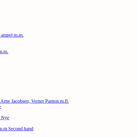
, ampel m.m.
m.m.
, Arne Jacobsen, Verner Panton m.fl.
e
– Nye
 m.m Second hand