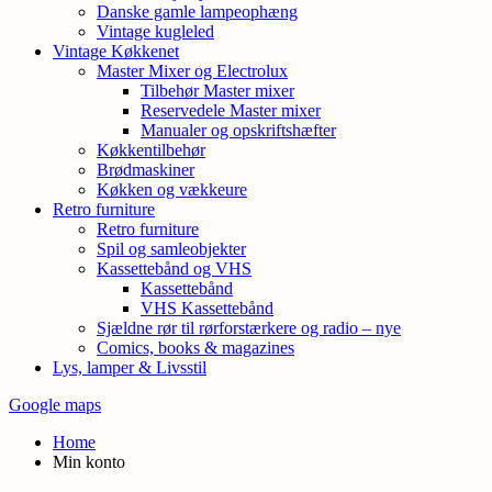
Danske gamle lampeophæng
Vintage kugleled
Vintage Køkkenet
Master Mixer og Electrolux
Tilbehør Master mixer
Reservedele Master mixer
Manualer og opskriftshæfter
Køkkentilbehør
Brødmaskiner
Køkken og vækkeure
Retro furniture
Retro furniture
Spil og samleobjekter
Kassettebånd og VHS
Kassettebånd
VHS Kassettebånd
Sjældne rør til rørforstærkere og radio – nye
Comics, books & magazines
Lys, lamper & Livsstil
Google maps
Home
Min konto