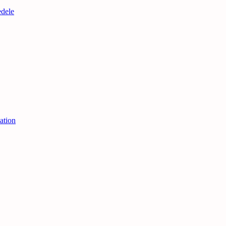
edele
ation