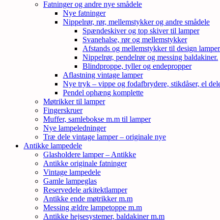
Fatninger og andre nye smådele
Nye fatninger
Nippelrør, rør, mellemstykker og andre smådele
Spændeskiver og top skiver til lamper
Svanehalse, rør og mellemstykker
Afstands og mellemstykker til design lampe
Nippelrør, pendelrør og messing baldakiner.
Blindproppe, tyller og endepropper
Aflastning vintage lamper
Nye tryk – vippe og fodafbrydere, stikdåser, el de
Pendel ophæng komplette
Møtrikker til lamper
Fingerskruer
Muffer, samlebokse m.m til lamper
Nye lampeledninger
Træ dele vintage lamper – originale nye
Antikke lampedele
Glasholdere lamper – Antikke
Antikke originale fatninger
Vintage lampedele
Gamle lampeglas
Reservedele arkitektlamper
Antikke ende møtrikker m.m
Messing ældre lampetoppe m.m
Antikke hejsesystemer, baldakiner m.m