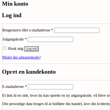
Min konto
Log ind
Påkrævet
Brugernavn eller e-mailadresse
*
Påkrævet
Adgangskode
*
Husk mig
Log ind
Mistet din adgangskode?
Opret en kundekonto
Påkrævet
E-mailadresse
*
Et link til en side, hvor du kan oprette en ny adgangskode, vil blive se
Din personlige data bruges til at fuldføre din handel, lave din kvitteri